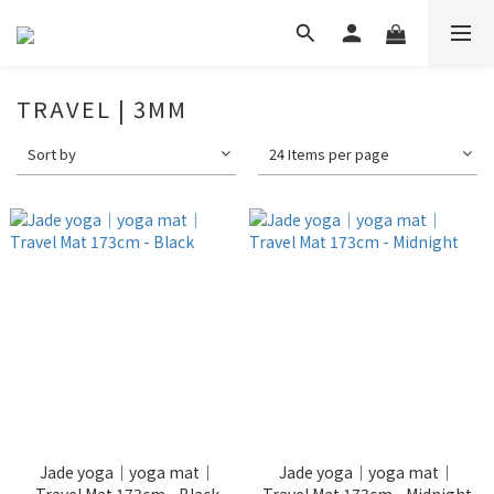
TRAVEL | 3MM
Sort by
24 Items per page
Jade yoga｜yoga mat｜
Jade yoga｜yoga mat｜