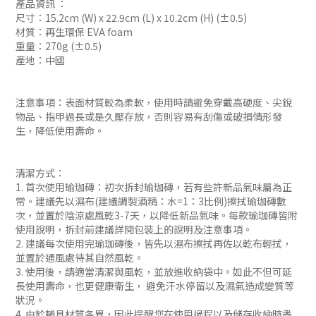
產品資訊 ：
尺寸：15.2cm (W) x 22.9cm (L) x 10.2cm (H) (±0.5)
材質：再生環保 EVA foam
重量：270g (±0.5)
產地：中國
注意事項：表面材質較為柔軟，使用時請避免穿戴高硬度、尖銳
物品、指甲過長或是久壓存放，否則容易有刮傷或破損情形發
生，降低使用壽命。
清潔方式：
1. 首次使用瑜珈磚：初次拆封瑜珈磚，若有些許新品氣味屬為正
常。建議先以濕布(建議調製酒精：水=1：3比例)擦拭瑜珈磚數
次，並置於陰涼處風乾3-7天，以降低新品氣味。每款瑜珈磚皆附
使用說明，拆封前建議詳閱包裝上的說明及注意事項。
2. 建議每次使用完瑜珈磚後，皆先以濕布擦拭再佐以乾布輕拭，
並置於通風處待其自然風乾。
3. 使用後，請適當清潔與風乾，並放進收納袋中。如此不但可延
長使用壽命，也更健康衛生， 避免汗水停留以及濕氣造成變質等
狀況。
4. 由於輔具材質各異，因此提醒您在使用過程以及儲存收納時盡