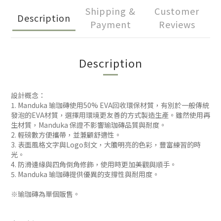
Shipping &
Customer
Description
Payment
Reviews
Description
設計概念：
1. Manduka 瑜珈磚使用50% EVA回收環保材質，有別於一般傳統
發泡的EVA材質，選擇用環境更友善的方式製造生產。雖然使用再
生材質，Manduka 保證不影響瑜珈磚品質與耐度。
2. 輕磅數方便攜帶，並兼顧舒適性。
3. 表面風格文字與Logo刻文，大膽明亮的色彩，豐富練習的時
光。
4. 防滑邊緣與四角倒角修飾，使用時更加美觀與順手。
5. Manduka 瑜珈磚提供優異的支撐性與耐用度。
※瑜珈磚為單個販售。