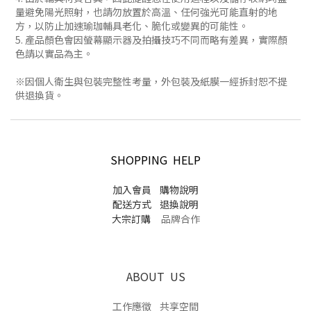
量避免陽光照射，也請勿放置於高溫、任何強光可能直射的地
方，以防止加速瑜珈輔具老化、脆化或變異的可能性。
5. 產品顏色會因螢幕顯示器及拍攝技巧不同而略有差異，實際顏
色請以實品為主。
※因個人衛生與包裝完整性考量，外包裝及紙膜一經拆封恕不提
供退換貨。
SHOPPING HELP
加入會員
購物說明
配送方式
退換說明
大宗訂購
品牌合作
ABOUT US
工作應徵
共享空間