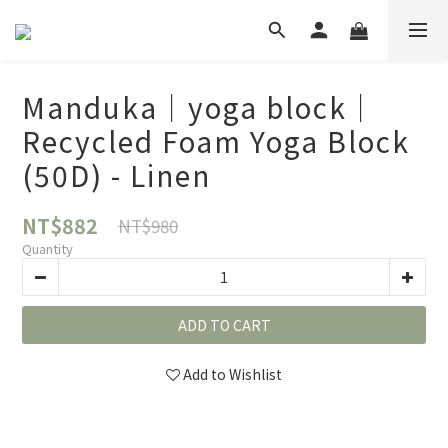
Manduka｜yoga block｜
Recycled Foam Yoga Block
(50D) - Linen
NT$882
NT$980
Quantity
ADD TO CART
Add to Wishlist