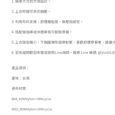
1. 簡單大方的方領設計。
2. 上衣附贈可拆式胸墊。
3. 利用布料支撐，舒適服貼度，無壓迫感受。
4. 搭配瑜珈褲或休閒褲皆可輕鬆穿著。
5. 上衣版型偏小，下胸圍彈性版帶較緊，喜歡舒適穿著者，建議
6. 若有疑問歡迎來電或使用Line詢問。搜尋 Line 帳號: @ysn053
產品資訊：
產地：台灣
表布材質 :
B04_82%Nylon+18%Lycra
W02_80%Nylon+20%Lycra