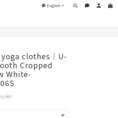
English
yoga clothes｜U-
ooth Cropped
w White-
06S
2,080