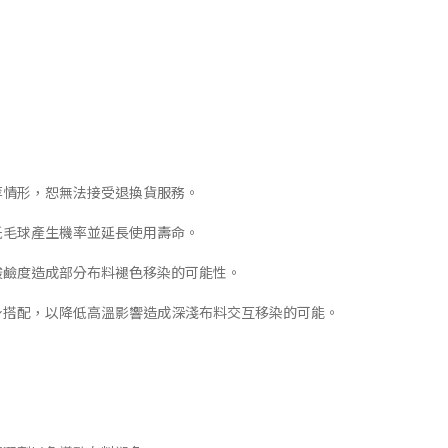
等情形，恕無法接受退換貨服務。
低毛球產生機率並延長使用壽命。
酸鹼度造成部分布料褪色移染的可能性。
下身搭配，以降低高溫影響造成深淺布料交互移染的可能。