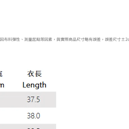
會因布料彈性、測量起點等因素，與實際商品尺寸略有誤差，誤差尺寸±2