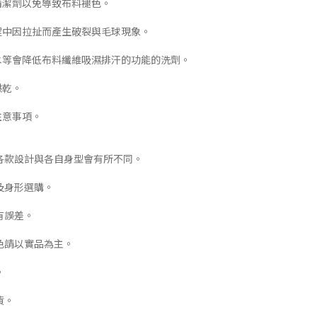
清潔劑以免導致布料褪色。
程中因拉扯而產生破裂與毛球現象。
白水等會降低布料纖維吸濕排汗的功能的洗劑。
烘乾。
注意事項。
各款設計與各自身型會有所不同。
及身形選購。
有誤差。
色請以實品為主。
。
貨。