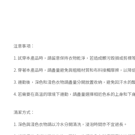
注意事項：
1. 試穿本產品時，請留意保持衣物乾淨，若造成髒污毀損或剪標
2. 穿著本產品時，請盡量避免與粗糙材質和布料接觸摩擦，以降
3. 運動後，深色和淺色衣物請盡量分開放置收納，避免因汗水的
4. 若需要在高溫的環境下運動，請盡量選擇相近色系的上身和
清潔方式：
1. 深色與淺色衣物請以冷水分開清洗，浸泡時間亦不宜過長。