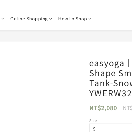
t
Online Shopping
How to Shop
easyoga｜
Shape Sm
Tank-Sno
YWERW32
NT$2,080
NT$
Size