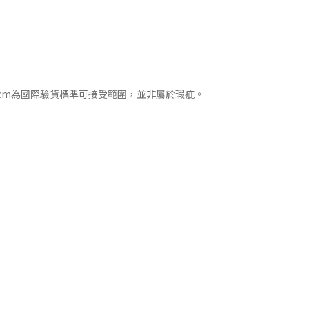
cm為國際驗貨標準可接受範圍，並非屬於瑕疵。