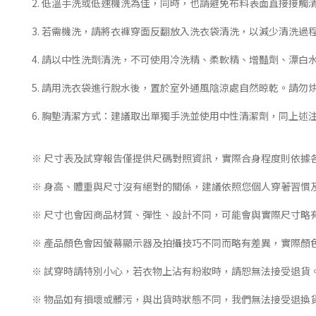
2. 低溫手洗或低速機洗為佳，同時，也請避免布料表面直接接觸
3. 若需機洗，請將衣褲穿面反翻放入洗衣袋清洗，以減少清洗過
4. 請以中性洗劑清洗，不可使用冷洗精、柔軟精、增豔劑、漂
5. 請用洗衣袋進行脫水後，置於室外通風陰涼處自然晾乾。請勿
6. 胸墊清潔方式：建議取出單獨手洗並使用中性清潔劑，同上述
※ 尺寸表及試穿報告僅提供尺碼對照資訊，實際合身程度則依據
※ 身高、體重與尺寸沒有絕對的關係，建議依照您個人穿著習慣
※ 尺寸也會因商品材質、彈性、設計不同，可能會與實際尺寸略
※ 產品顏色會因螢幕顯示器及拍攝技巧不同而略有差異，實際顏
※ 試穿時請特別小心，若衣物上沾有粉妝時，請恕無法接受退貨
※ 物品如有損壞或髒污，與出貨時狀態不同，我們無法接受退換