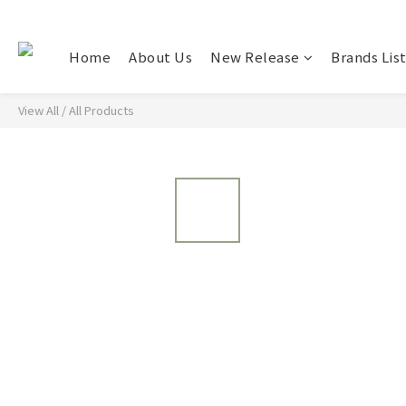
Home
About Us
New Release
Brands Lis
View All
/
All Products