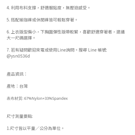
4. 利用布料支撐，舒適服貼度，無壓迫感受。
5. 搭配瑜珈褲或休閒褲皆可輕鬆穿著。
6. 上衣版型偏小，下胸圍彈性版帶較緊，喜歡舒適穿著者，建議
大一尺碼選擇。
7. 若有疑問歡迎來電或使用Line詢問。搜尋 Line 帳號:
@ysn0536d
產品資訊：
產地：台灣
表布材質: 67%Nylon+33%Spandex
尺寸測量要點:
1.尺寸皆以平量／公分為單位。