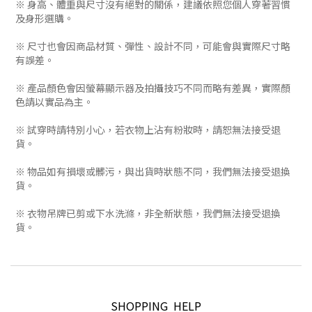
※ 身高、體重與尺寸沒有絕對的關係，建議依照您個人穿著習慣
及身形選購。
※ 尺寸也會因商品材質、彈性、設計不同，可能會與實際尺寸略
有誤差。
※ 產品顏色會因螢幕顯示器及拍攝技巧不同而略有差異，實際顏
色請以實品為主。
※ 試穿時請特別小心，若衣物上沾有粉妝時，請恕無法接受退
貨。
※ 物品如有損壞或髒污，與出貨時狀態不同，我們無法接受退換
貨。
※ 衣物吊牌已剪或下水洗滌，非全新狀態，我們無法接受退換
貨。
SHOPPING HELP