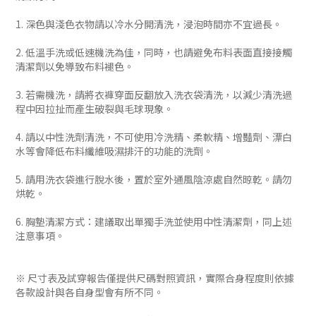
1. 深色與淺色衣物請以冷水分開清洗，浸泡時間亦不宜過長。
2. 低溫手洗或低速機洗為佳，同時，也請避免布料表面直接接觸
清潔劑以免導致布料褪色。
3. 若需機洗，請將衣褲穿面反翻放入洗衣袋清洗，以減少清洗過
程中因拉扯而產生破裂與毛球現象。
4. 請以中性洗劑清洗，不可使用冷洗精、柔軟精、增豔劑、漂白
水等會降低布料纖維吸濕排汗的功能的洗劑。
5. 請用洗衣袋進行脫水後，置於室外通風陰涼處自然晾乾。請勿
烘乾。
6. 胸墊清潔方式：建議取出單獨手洗並使用中性清潔劑，同上述
注意事項。
※ 尺寸表及試穿報告僅提供尺碼對照資訊，實際合身程度則依據
各款設計與各自身型會有所不同。