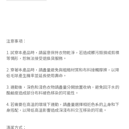
注意事項：
1. 試穿本產品時，請留意保持衣物乾淨，若造成髒污毀損或剪標
等情形，恕無法接受退換貨服務。
2. 穿著本產品時，請盡量避免與粗糙材質和布料接觸摩擦，以降
低毛球產生機率並延長使用壽命。
3. 運動後，深色和淺色衣物請盡量分開放置收納，避免因汗水的
酸鹼度造成部分布料褪色移染的可能性。
4. 若需要在高溫的環境下運動，請盡量選擇相近色系的上身和下
身搭配，以降低高溫影響造成深淺布料交互移染的可能。
清潔方式：