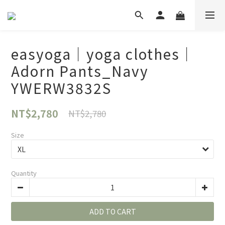
easyoga｜yoga clothes｜
Adorn Pants_Navy
YWERW3832S
NT$2,780
NT$2,780
Size
Quantity
ADD TO CART