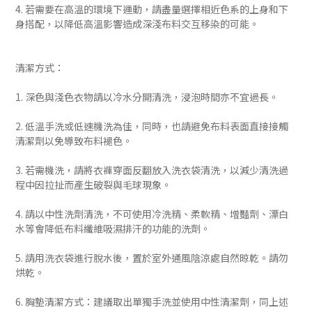
4. 若需要在高溫的環境下運動，請盡量選擇相近色系的上身和下
身搭配，以降低高溫影響造成深淺布料交互移染的可能。
清潔方式：
1. 深色與淺色衣物請以冷水分開清洗，浸泡時間亦不宜過長。
2. 低溫手洗或低速機洗為佳，同時，也請避免布料表面直接接觸
清潔劑以免導致布料褪色。
3. 若需機洗，請將衣褲穿面反翻放入洗衣袋清洗，以減少清洗過
程中因拉扯而產生破裂與毛球現象。
4. 請以中性洗劑清洗，不可使用冷洗精、柔軟精、增豔劑、漂白
水等會降低布料纖維吸濕排汗的功能的洗劑。
5. 請用洗衣袋進行脫水後，置於室外通風陰涼處自然晾乾。請勿
烘乾。
6. 胸墊清潔方式：建議取出單獨手洗並使用中性清潔劑，同上述