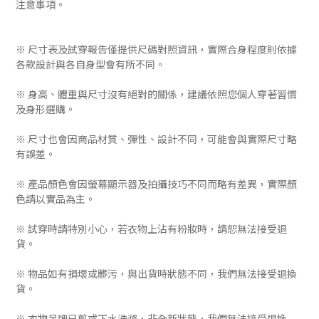
注意事項。
※ 尺寸表及試穿報告僅提供尺碼對照資訊，實際合身程度則依據
各款設計與各自身型會有所不同。
※ 身高、體重與尺寸沒有絕對的關係，建議依照您個人穿著習慣
及身形選購。
※ 尺寸也會因商品材質、彈性、設計不同，可能會與實際尺寸略
有誤差。
※ 產品顏色會因螢幕顯示器及拍攝技巧不同而略有差異，實際顏
色請以實品為主。
※ 試穿時請特別小心，若衣物上沾有粉妝時，請恕無法接受退
貨。
※ 物品如有損壞或髒污，與出貨時狀態不同，我們無法接受退換
貨。
※ 衣物吊牌已剪或下水洗滌，非全新狀態，我們無法接受退換