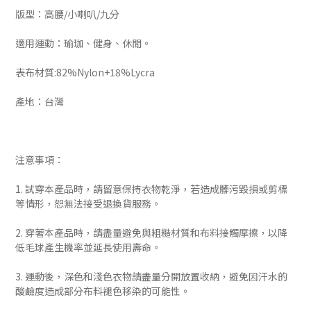
版型：高腰/小喇叭/九分
適用運動：瑜珈、健身、休閒。
表布材質:82%Nylon+18%Lycra
產地：台灣
注意事項：
1. 試穿本產品時，請留意保持衣物乾淨，若造成髒污毀損或剪標
等情形，恕無法接受退換貨服務。
2. 穿著本產品時，請盡量避免與粗糙材質和布料接觸摩擦，以降
低毛球產生機率並延長使用壽命。
3. 運動後，深色和淺色衣物請盡量分開放置收納，避免因汗水的
酸鹼度造成部分布料褪色移染的可能性。