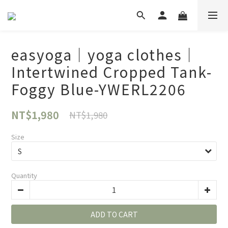
easyoga｜yoga clothes｜
Intertwined Cropped Tank-
Foggy Blue-YWERL2206
NT$1,980
NT$1,980
Size
Quantity
ADD TO CART