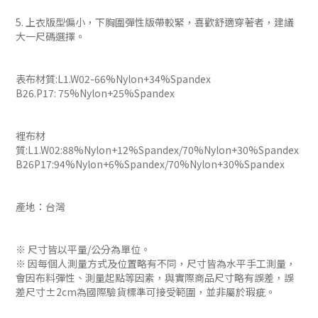
5. 上衣版型偏小，下胸圍彈性版帶較緊，喜歡舒適穿著者，建議
大一尺碼選擇。
表布材質:L1.W02-66%Nylon+34%Spandex
B26.P17: 75%Nylon+25%Spandex
裡布材
質:L1.W02:88%Nylon+12%Spandex/70%Nylon+30%Spandex
B26P17:94%Nylon+6%Spandex/70%Nylon+30%Spandex
產地：台灣
※ 尺寸皆以平量/公分為單位。
※ 因每個人測量方式及位置略有不同，尺寸皆為水平手工測量，
會因布料彈性、測量起點等因素，與實際商品尺寸略有誤差，誤
差尺寸±2cm為國際驗貨標準可接受範圍，並非屬於瑕疵。