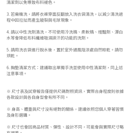
清潔劑以免導致布料褪色。
3. 若需機洗，請將衣褲穿面反翻放入洗衣袋清洗，以減少清洗過
程中因拉扯而產生破裂與毛球現象。
4. 請以中性洗劑清洗，不可使用冷洗精、柔軟精、增豔劑、漂白
水等會降低布料纖維吸濕排汗的功能的洗劑。
5. 請用洗衣袋進行脫水後，置於室外通風陰涼處自然晾乾。請勿
烘乾。
6. 胸墊清潔方式：建議取出單獨手洗並使用中性清潔劑，同上述
注意事項。
※ 尺寸表及試穿報告僅提供尺碼對照資訊，實際合身程度則依據
各款設計與各自身型會有所不同。
※ 身高、體重與尺寸沒有絕對的關係，建議依照您個人穿著習慣
及身形選購。
※ 尺寸也會因商品材質、彈性、設計不同，可能會與實際尺寸略
有誤差。