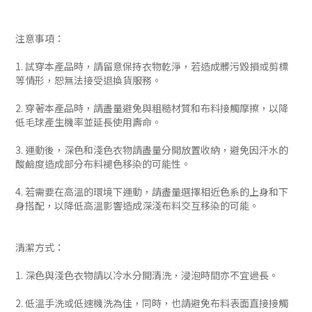
注意事項：
1. 試穿本產品時，請留意保持衣物乾淨，若造成髒污毀損或剪標
等情形，恕無法接受退換貨服務。
2. 穿著本產品時，請盡量避免與粗糙材質和布料接觸摩擦，以降
低毛球產生機率並延長使用壽命。
3. 運動後，深色和淺色衣物請盡量分開放置收納，避免因汗水的
酸鹼度造成部分布料褪色移染的可能性。
4. 若需要在高溫的環境下運動，請盡量選擇相近色系的上身和下
身搭配，以降低高溫影響造成深淺布料交互移染的可能。
清潔方式：
1. 深色與淺色衣物請以冷水分開清洗，浸泡時間亦不宜過長。
2. 低溫手洗或低速機洗為佳，同時，也請避免布料表面直接接觸