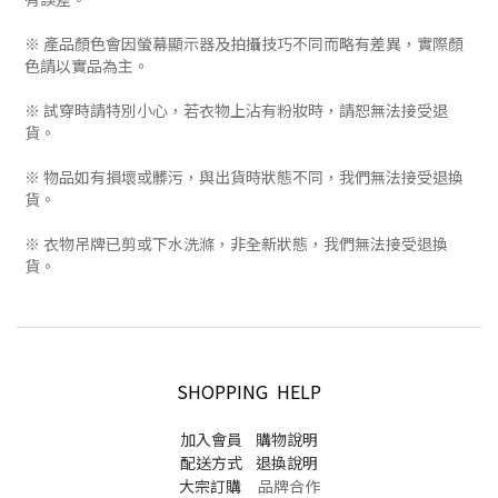
※ 產品顏色會因螢幕顯示器及拍攝技巧不同而略有差異，實際顏
色請以實品為主。
※ 試穿時請特別小心，若衣物上沾有粉妝時，請恕無法接受退
貨。
※ 物品如有損壞或髒污，與出貨時狀態不同，我們無法接受退換
貨。
※ 衣物吊牌已剪或下水洗滌，非全新狀態，我們無法接受退換
貨。
SHOPPING HELP
加入會員
購物說明
配送方式
退換說明
大宗訂購
品牌合作