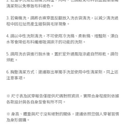
清潔劑以免導致布料褪色。
3. 若需機洗，請將衣褲穿面反翻放入洗衣袋清洗，以減少清洗過
程中因拉扯而產生破裂與毛球現象。
4. 請以中性洗劑清洗，不可使用冷洗精、柔軟精、增豔劑、漂白
水等會降低布料纖維吸濕排汗的功能的洗劑。
5. 請用洗衣袋進行脫水後，置於室外通風陰涼處自然晾乾。請勿
烘乾。
6. 胸墊清潔方式：建議取出單獨手洗並使用中性清潔劑，同上述
注意事項。
※ 尺寸表及試穿報告僅提供尺碼對照資訊，實際合身程度則依據
各款設計與各自身型會有所不同。
※ 身高、體重與尺寸沒有絕對的關係，建議依照您個人穿著習慣
及身形選購。