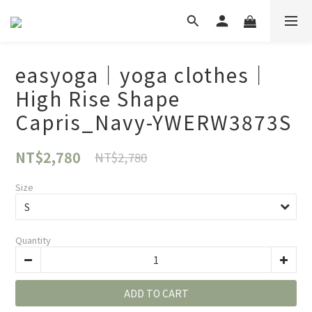
easyoga｜yoga clothes｜
High Rise Shape
Capris_Navy-YWERW3873S
NT$2,780
NT$2,780
Size
Quantity
ADD TO CART