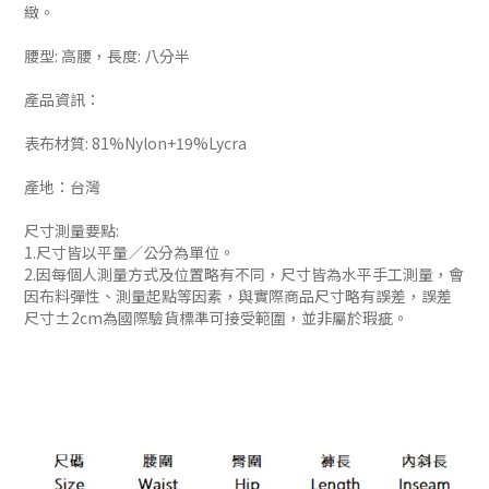
緻。
腰型: 高腰，長度: 八分半
產品資訊：
表布材質: 81%Nylon+19%Lycra
產地：台灣
尺寸測量要點:
1.尺寸皆以平量／公分為單位。
2.因每個人測量方式及位置略有不同，尺寸皆為水平手工測量，會
因布料彈性、測量起點等因素，與實際商品尺寸略有誤差，誤差
尺寸±2cm為國際驗貨標準可接受範圍，並非屬於瑕疵。