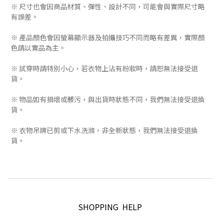
※ 尺寸也會因商品材質、彈性、設計不同，可能會與實際尺寸略
有誤差。
※ 產品顏色會因螢幕顯示器及拍攝技巧不同而略有差異，實際顏
色請以實品為主。
※ 試穿時請特別小心，若衣物上沾有粉妝時，請恕無法接受退
貨。
※ 物品如有損壞或髒污，與出貨時狀態不同，我們無法接受退換
貨。
※ 衣物吊牌已剪或下水洗滌，非全新狀態，我們無法接受退換
貨。
SHOPPING HELP