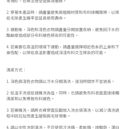
等情形，恕無法接受退換貨服務。
2. 穿著本產品時，請盡量避免與粗糙材質和布料接觸摩擦，以降
低毛球產生機率並延長使用壽命。
3. 運動後，深色和淺色衣物請盡量分開放置收納，避免因汗水的
酸鹼度造成部分布料褪色移染的可能性。
4. 若需要在高溫的環境下運動，請盡量選擇相近色系的上身和下
身搭配，以降低高溫影響造成深淺布料交互移染的可能。
清潔方式：
1. 深色與淺色衣物請以冷水分開清洗，浸泡時間亦不宜過長。
2. 低溫手洗或低速機洗為佳，同時，也請避免布料表面直接接觸
清潔劑以免導致布料褪色。
3. 若需機洗，請將衣褲穿面反翻放入洗衣袋清洗，以減少清洗過
程中因拉扯而產生破裂與毛球現象。
4. 請以中性洗劑清洗，不可使用冷洗精、柔軟精、增豔劑、漂白