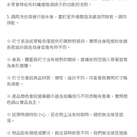
水等會降低布料纖維吸濕排汗的功能的洗劑。
5. 請用洗衣袋進行脫水後，置於室外通風陰涼處自然晾乾。請勿
烘乾。
※ 尺寸表及試穿報告僅提供尺碼對照資訊，實際合身程度則依據
各款設計與各自身型會有所不同。
※ 身高、體重與尺寸沒有絕對的關係，建議依照您個人穿著習慣
及身形選購。
※ 尺寸也會因商品材質、彈性、設計不同，可能會與實際尺寸略
有誤差。
※ 產品顏色會因螢幕顯示器及拍攝技巧不同而略有差異，實際顏
色請以實品為主。
※ 試穿時請特別小心，若衣物上沾有粉妝時，請恕無法接受退
貨。
※ 物品如有損壞或髒污，與出貨時狀態不同，我們無法接受退換