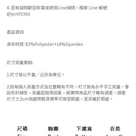
4. 若有疑問歡迎來電或使用Line詢問。搜尋 Line 帳號:
@ysn0536d
產品資訊:
表布材質: 82%Polyester+18%Spandex
尺寸測量要點:
1.尺寸皆以平量／公分為單位。
2.因每個人測量方式及位置略有不同，尺寸皆為水平手工測量，會
因布料彈性、測量起點等因素，與實際商品尺寸略有誤差，誤差
尺寸±2cm為國際驗貨標準可接受範圍，並非屬於瑕疵。