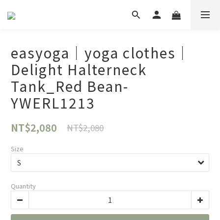
easyoga｜yoga clothes｜
Delight Halterneck
Tank_Red Bean-
YWERL1213
NT$2,080
NT$2,080
Size
Quantity