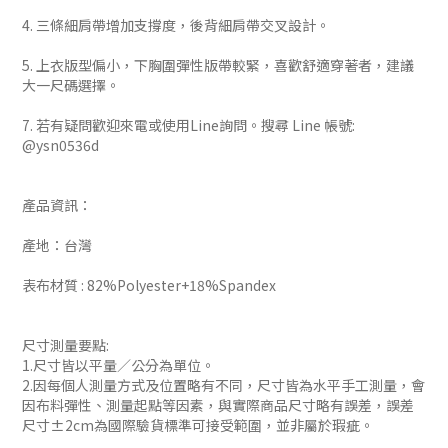
4. 三條細肩帶增加支撐度，後背細肩帶交叉設計。
5. 上衣版型偏小，下胸圍彈性版帶較緊，喜歡舒適穿著者，建議
大一尺碼選擇。
7. 若有疑問歡迎來電或使用Line詢問。搜尋 Line 帳號:
@ysn0536d
產品資訊：
產地：台灣
表布材質 : 82%Polyester+18%Spandex
尺寸測量要點:
1.尺寸皆以平量／公分為單位。
2.因每個人測量方式及位置略有不同，尺寸皆為水平手工測量，會
因布料彈性、測量起點等因素，與實際商品尺寸略有誤差，誤差
尺寸±2cm為國際驗貨標準可接受範圍，並非屬於瑕疵。