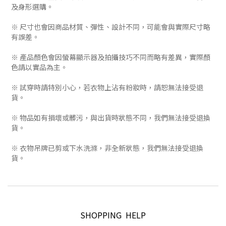
及身形選購。
※ 尺寸也會因商品材質、彈性、設計不同，可能會與實際尺寸略
有誤差。
※ 產品顏色會因螢幕顯示器及拍攝技巧不同而略有差異，實際顏
色請以實品為主。
※ 試穿時請特別小心，若衣物上沾有粉妝時，請恕無法接受退
貨。
※ 物品如有損壞或髒污，與出貨時狀態不同，我們無法接受退換
貨。
※ 衣物吊牌已剪或下水洗滌，非全新狀態，我們無法接受退換
貨。
SHOPPING HELP