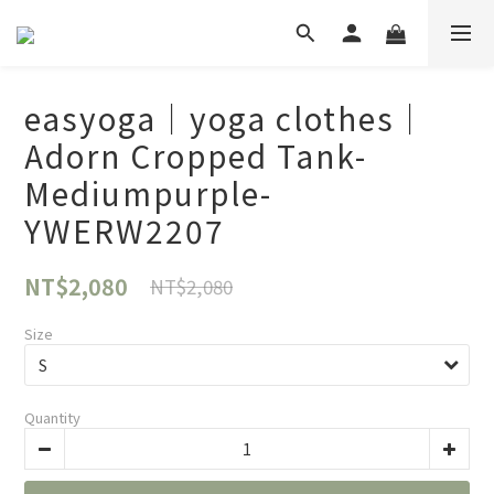
easyoga｜yoga clothes｜
Adorn Cropped Tank-
Mediumpurple-
YWERW2207
NT$2,080
NT$2,080
Size
Quantity