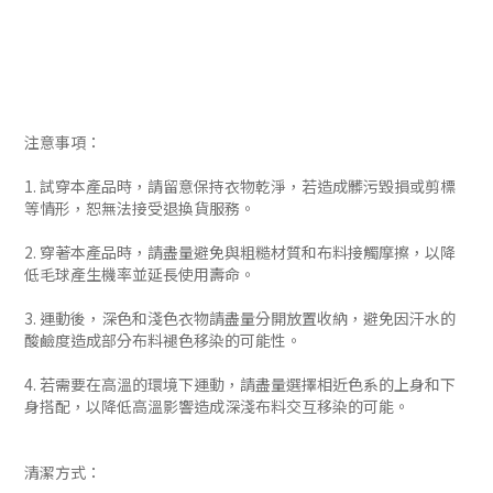
注意事項：
1. 試穿本產品時，請留意保持衣物乾淨，若造成髒污毀損或剪標
等情形，恕無法接受退換貨服務。
2. 穿著本產品時，請盡量避免與粗糙材質和布料接觸摩擦，以降
低毛球產生機率並延長使用壽命。
3. 運動後，深色和淺色衣物請盡量分開放置收納，避免因汗水的
酸鹼度造成部分布料褪色移染的可能性。
4. 若需要在高溫的環境下運動，請盡量選擇相近色系的上身和下
身搭配，以降低高溫影響造成深淺布料交互移染的可能。
清潔方式：