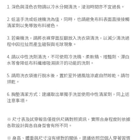
1. 深色與淺色衣物請以冷水分開清洗，浸泡時間亦不宜過長。
2. 低溫手洗或低速機洗為佳，同時，也請避免布料表面直接接觸
清潔劑以免導致布料褪色。
3. 若需機洗，請將衣褲穿面反翻放入洗衣袋清洗，以減少清洗過
程中因拉扯而產生破裂與毛球現象。
4. 請以中性洗劑清洗，不可使用冷洗精、柔軟精、增豔劑、漂白
水等會降低布料纖維吸濕排汗的功能的洗劑。
5. 請用洗衣袋進行脫水後，置於室外通風陰涼處自然晾乾。請勿
烘乾。
6. 胸墊清潔方式：建議取出單獨手洗並使用中性清潔劑，同上述
注意事項。
※ 尺寸表及試穿報告僅提供尺碼對照資訊，實際合身程度則依據
各款設計與各自身型會有所不同。
※ 身高、體重與尺寸沒有絕對的關係，建議依照您個人穿著習慣