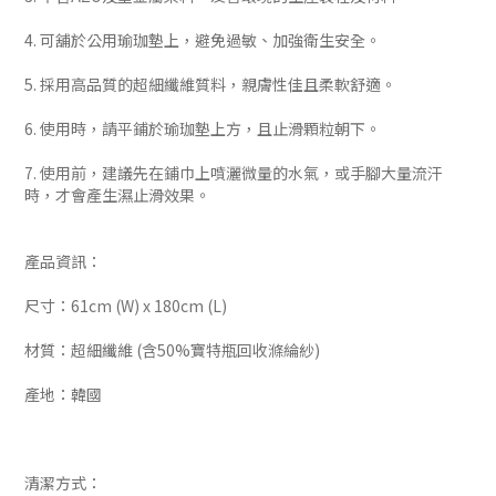
4. 可舖於公用瑜珈墊上，避免過敏、加強衛生安全。
5. 採用高品質的超細纖維質料，親膚性佳且柔軟舒適。
6. 使用時，請平鋪於瑜珈墊上方，且止滑顆粒朝下。
7. 使用前，建議先在鋪巾上噴灑微量的水氣，或手腳大量流汗
時，才會產生濕止滑效果。
產品資訊：
尺寸：61cm (W) x 180cm (L)
材質：超細纖維 (含50%寶特瓶回收滌綸紗)
產地：韓國
清潔方式：