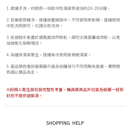
1. 建議手洗，約使用一茶匙中性清潔劑浸泡約10-20分鐘。
2. 若需使用機洗，建議放置網袋中，不可使用柔軟精，建議使用
中性洗劑即可。也請分色洗滌。
3. 低速脫水後置於通風處自然晾乾，請勿太陽直曬或烘乾，以免
加速氧化裂解情況。
4. 為確保清潔衛生，建議每次使用後稍做清潔。
5. 產品顏色會因螢幕顯示器及拍攝技巧不同而略有差異，實際顏
色請以實品為主。
※因個人衛生與包裝完整性考量，輔具類商品外包裝及紙膜一經拆
封恕不提供退換貨。
SHOPPING HELP