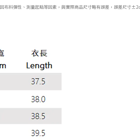
會因布料彈性、測量起點等因素，與實際商品尺寸略有誤差，誤差尺寸±2