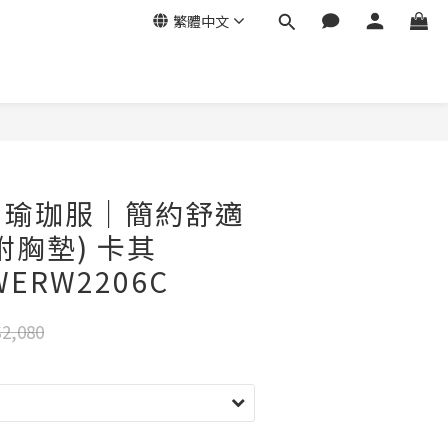
繁體中文
ga｜瑜珈服｜簡約舒適
附胸墊) 卡其
YWERW2206C
2,080