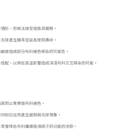
等情形，恕無法接受退換貨服務。
低毛球產生機率並延長使用壽命。
酸鹼度造成部分布料褪色移染的可能性。
下身搭配，以降低高溫影響造成深淺布料交互移染的可能。
清潔劑以免導致布料褪色。
程中因拉扯而產生破裂與毛球現象。
白水等會降低布料纖維吸濕排汗的功能的洗劑。