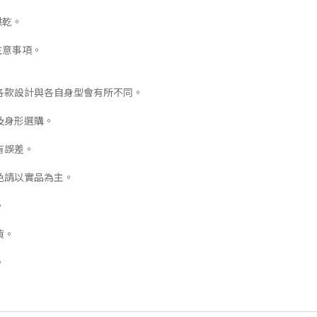
烘乾。
注意事項。
各款設計與各自身型會有所不同。
及身形選購。
有誤差。
色請以實品為主。
。
貨。
。