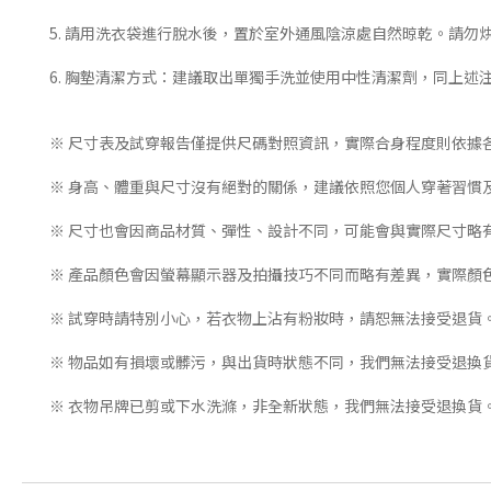
5. 請用洗衣袋進行脫水後，置於室外通風陰涼處自然晾乾。請勿
6. 胸墊清潔方式：建議取出單獨手洗並使用中性清潔劑，同上述
※ 尺寸表及試穿報告僅提供尺碼對照資訊，實際合身程度則依據
※ 身高、體重與尺寸沒有絕對的關係，建議依照您個人穿著習慣
※ 尺寸也會因商品材質、彈性、設計不同，可能會與實際尺寸略
※ 產品顏色會因螢幕顯示器及拍攝技巧不同而略有差異，實際顏
※ 試穿時請特別小心，若衣物上沾有粉妝時，請恕無法接受退貨
※ 物品如有損壞或髒污，與出貨時狀態不同，我們無法接受退換
※ 衣物吊牌已剪或下水洗滌，非全新狀態，我們無法接受退換貨