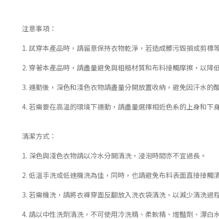
注意事項：
1. 試穿本產品時，請留意保持衣物乾淨，若造成髒污毀損或剪標
2. 穿著本產品時，請盡量避免與粗糙材質和布料接觸摩擦，以降
3. 運動後，深色和淺色衣物請盡量分開放置收納，避免因汗水的
4. 若需要在高溫的環境下運動，請盡量選擇相近色系的上身和
清潔方式：
1. 深色與淺色衣物請以冷水分開清洗，浸泡時間亦不宜過長。
2. 低溫手洗或低速機洗為佳，同時，也請避免布料表面直接接觸
3. 若需機洗，請將衣褲穿面反翻放入洗衣袋清洗，以減少清洗過
4. 請以中性洗劑清洗，不可使用冷洗精、柔軟精、增豔劑、漂