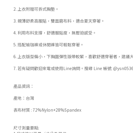
2. 上衣附贈可拆式胸墊。
3. 親薄舒柔高服貼，雙面磨布料，適合夏天穿著。
4. 利用布料支撐，舒適服貼度，無壓迫感受。
5. 搭配瑜珈褲或休閒褲皆可輕鬆穿著。
6. 上衣版型偏小，下胸圍彈性版帶較緊，喜歡舒適穿著者，建議
7. 若有疑問歡迎來電或使用Line詢問。搜尋 Line 帳號: @ysn053
產品資訊：
產地：台灣
表布材質 : 72%Nylon+28%Spandex
尺寸測量要點: