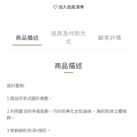
加入追蹤清單
送貨及付款方
商品描述
顧客評價
式
商品描述
設計重點:
1.贈送可拆式圓形胸墊。
2.利用靈活的多褶裝飾，巧妙的美化女性曲線 ，胸前剪接立體褶
飾。
3.修飾臉形的深V領形。