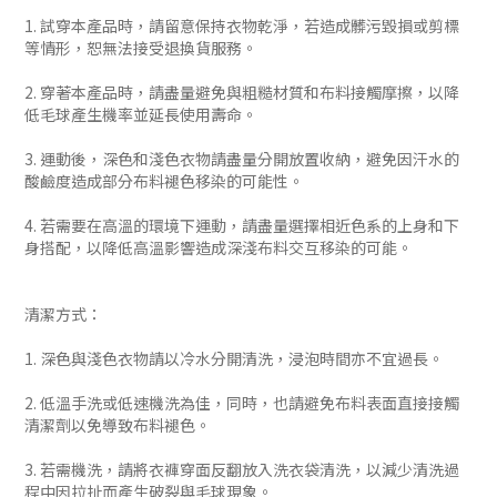
1. 試穿本產品時，請留意保持衣物乾淨，若造成髒污毀損或剪標
等情形，恕無法接受退換貨服務。
2. 穿著本產品時，請盡量避免與粗糙材質和布料接觸摩擦，以降
低毛球產生機率並延長使用壽命。
3. 運動後，深色和淺色衣物請盡量分開放置收納，避免因汗水的
酸鹼度造成部分布料褪色移染的可能性。
4. 若需要在高溫的環境下運動，請盡量選擇相近色系的上身和下
身搭配，以降低高溫影響造成深淺布料交互移染的可能。
清潔方式：
1. 深色與淺色衣物請以冷水分開清洗，浸泡時間亦不宜過長。
2. 低溫手洗或低速機洗為佳，同時，也請避免布料表面直接接觸
清潔劑以免導致布料褪色。
3. 若需機洗，請將衣褲穿面反翻放入洗衣袋清洗，以減少清洗過
程中因拉扯而產生破裂與毛球現象。