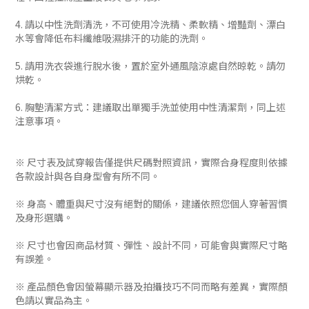
4. 請以中性洗劑清洗，不可使用冷洗精、柔軟精、增豔劑、漂白
水等會降低布料纖維吸濕排汗的功能的洗劑。
5. 請用洗衣袋進行脫水後，置於室外通風陰涼處自然晾乾。請勿
烘乾。
6. 胸墊清潔方式：建議取出單獨手洗並使用中性清潔劑，同上述
注意事項。
※ 尺寸表及試穿報告僅提供尺碼對照資訊，實際合身程度則依據
各款設計與各自身型會有所不同。
※ 身高、體重與尺寸沒有絕對的關係，建議依照您個人穿著習慣
及身形選購。
※ 尺寸也會因商品材質、彈性、設計不同，可能會與實際尺寸略
有誤差。
※ 產品顏色會因螢幕顯示器及拍攝技巧不同而略有差異，實際顏
色請以實品為主。