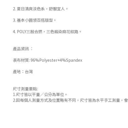
2. 夏日清爽淡色系，舒服宜人。
3. 基本小圓領百搭版型。
4. POLY三股合撚，三色緞染麻花紋路。
產品資訊 ：
表布材質: 96%Polyester+4%Spandex
產地：台灣
尺寸測量要點:
1.尺寸皆以平量／公分為單位。
2.因每個人測量方式及位置略有不同，尺寸皆為水平手工測量，