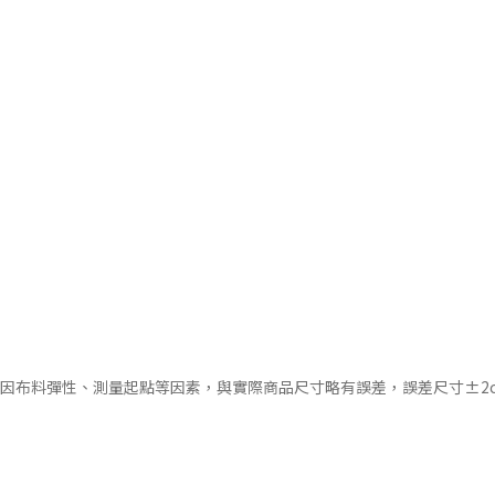
會因布料彈性、測量起點等因素，與實際商品尺寸略有誤差，誤差尺寸±2