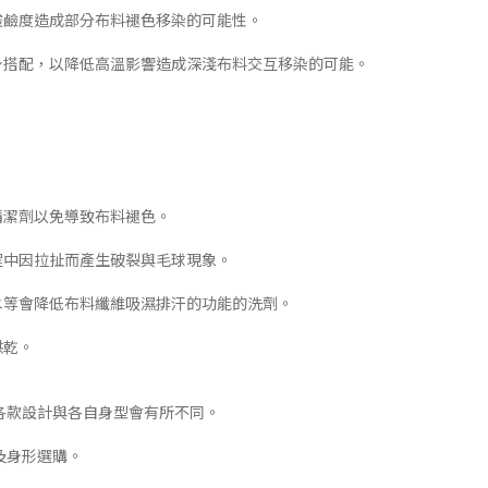
酸鹼度造成部分布料褪色移染的可能性。
下身搭配，以降低高溫影響造成深淺布料交互移染的可能。
清潔劑以免導致布料褪色。
程中因拉扯而產生破裂與毛球現象。
白水等會降低布料纖維吸濕排汗的功能的洗劑。
烘乾。
各款設計與各自身型會有所不同。
及身形選購。