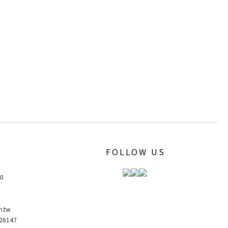
FOLLOW US
00
m.tw
6147