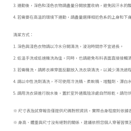
3. 運動後，深色和淺色衣物請盡量分開放置收納，避免因汗水的
4. 若需要在高溫的環境下運動，請盡量選擇相近色系的上身和
清潔方式：
1. 深色與淺色衣物請以冷水分開清洗，浸泡時間亦不宜過長。
2. 低溫手洗或低速機洗為佳，同時，也請避免布料表面直接接觸
3. 若需機洗，請將衣褲穿面反翻放入洗衣袋清洗，以減少清洗過
4. 請以中性洗劑清洗，不可使用冷洗精、柔軟精、增豔劑、漂
5. 請用洗衣袋進行脫水後，置於室外通風陰涼處自然晾乾。請勿
※ 尺寸表及試穿報告僅提供尺碼對照資訊，實際合身程度則依據
※ 身高、體重與尺寸沒有絕對的關係，建議依照您個人穿著習慣