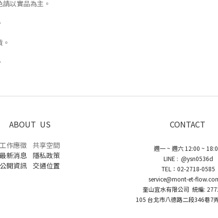
色請以實品為主。
。
貨。
。
ABOUT US
CONTACT
工作應徵
共享空間
週一 ~ 週六 12:00 ~ 18:
最新消息
隱私政策
LINE : @ysn0536d
公開資訊
交通位置
TEL：02-2718-0585
service@mont-et-flow.co
奎山宜水有限公司 統編: 2772
105 台北市八德路二段346巷7