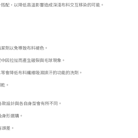
下身搭配，以降低高溫影響造成深淺布料交互移染的可能。
清潔劑以免導致布料褪色。
程中因拉扯而產生破裂與毛球現象。
白水等會降低布料纖維吸濕排汗的功能的洗劑。
烘乾。
各款設計與各自身型會有所不同。
及身形選購。
有誤差。