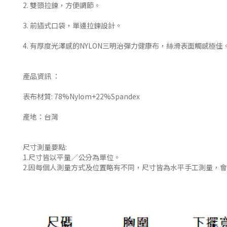
2. 雙頭拉鍊，方便調節。
3. 前插式口袋，單邊拉鍊設計。
4. 有厚度光澤感的NYLON三明治彈力健康布，絲滑表面觸感極佳
產品資訊 ：
表布材質: 78%Nylom+22%Spandex
產地：台灣
尺寸測量要點:
1.尺寸皆以平量／公分為單位。
2.因每個人測量方式及位置略有不同，尺寸皆為水平手工測量，