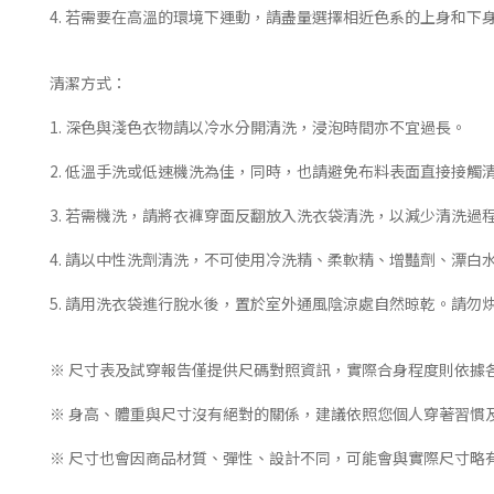
4. 若需要在高溫的環境下運動，請盡量選擇相近色系的上身和
清潔方式：
1. 深色與淺色衣物請以冷水分開清洗，浸泡時間亦不宜過長。
2. 低溫手洗或低速機洗為佳，同時，也請避免布料表面直接接觸
3. 若需機洗，請將衣褲穿面反翻放入洗衣袋清洗，以減少清洗過
4. 請以中性洗劑清洗，不可使用冷洗精、柔軟精、增豔劑、漂
5. 請用洗衣袋進行脫水後，置於室外通風陰涼處自然晾乾。請勿
※ 尺寸表及試穿報告僅提供尺碼對照資訊，實際合身程度則依據
※ 身高、體重與尺寸沒有絕對的關係，建議依照您個人穿著習慣
※ 尺寸也會因商品材質、彈性、設計不同，可能會與實際尺寸略