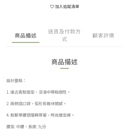
加入追蹤清單
送貨及付款方
商品描述
顧客評價
式
商品描述
設計重點：
1. 復古寬鬆版型，活潑中帶點個性。
2. 兩側插口袋，弧形剪裁休閒感。
4. 鬆緊帶腰頭隨興穿著，時尚錐型褲。
腰型: 中腰，長度: 九分