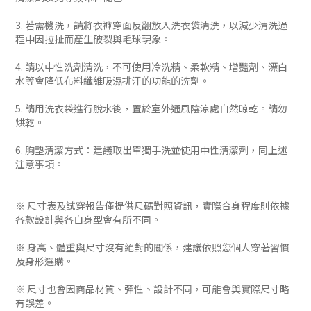
3. 若需機洗，請將衣褲穿面反翻放入洗衣袋清洗，以減少清洗過
程中因拉扯而產生破裂與毛球現象。
4. 請以中性洗劑清洗，不可使用冷洗精、柔軟精、增豔劑、漂白
水等會降低布料纖維吸濕排汗的功能的洗劑。
5. 請用洗衣袋進行脫水後，置於室外通風陰涼處自然晾乾。請勿
烘乾。
6. 胸墊清潔方式：建議取出單獨手洗並使用中性清潔劑，同上述
注意事項。
※ 尺寸表及試穿報告僅提供尺碼對照資訊，實際合身程度則依據
各款設計與各自身型會有所不同。
※ 身高、體重與尺寸沒有絕對的關係，建議依照您個人穿著習慣
及身形選購。
※ 尺寸也會因商品材質、彈性、設計不同，可能會與實際尺寸略
有誤差。