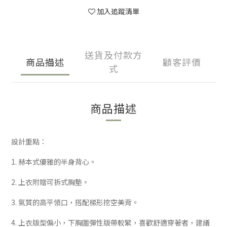
加入追蹤清單
送貨及付款方
商品描述
顧客評價
式
商品描述
設計重點：
1. 赫本式優雅的半身背心。
2. 上衣附贈可拆式胸墊。
3. 氣質的高平領口，搭配梯形挖空美背。
4. 上衣版型偏小，下胸圍彈性版帶較緊，喜歡舒適穿著者，建議