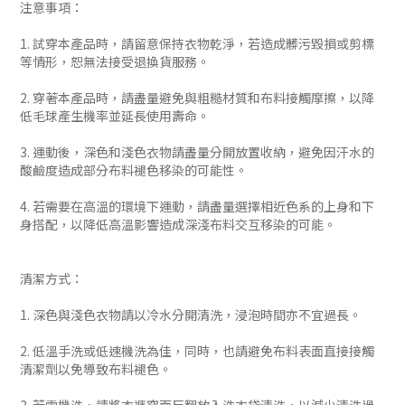
注意事項：
1. 試穿本產品時，請留意保持衣物乾淨，若造成髒污毀損或剪標
等情形，恕無法接受退換貨服務。
2. 穿著本產品時，請盡量避免與粗糙材質和布料接觸摩擦，以降
低毛球產生機率並延長使用壽命。
3. 運動後，深色和淺色衣物請盡量分開放置收納，避免因汗水的
酸鹼度造成部分布料褪色移染的可能性。
4. 若需要在高溫的環境下運動，請盡量選擇相近色系的上身和下
身搭配，以降低高溫影響造成深淺布料交互移染的可能。
清潔方式：
1. 深色與淺色衣物請以冷水分開清洗，浸泡時間亦不宜過長。
2. 低溫手洗或低速機洗為佳，同時，也請避免布料表面直接接觸
清潔劑以免導致布料褪色。