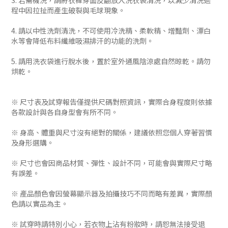
3. 若需機洗，請將衣褲穿面反翻放入洗衣袋清洗，以減少清洗過
程中因拉扯而產生破裂與毛球現象。
4. 請以中性洗劑清洗，不可使用冷洗精、柔軟精、增豔劑、漂白
水等會降低布料纖維吸濕排汗的功能的洗劑。
5. 請用洗衣袋進行脫水後，置於室外通風陰涼處自然晾乾。請勿
烘乾。
※ 尺寸表及試穿報告僅提供尺碼對照資訊，實際合身程度則依據
各款設計與各自身型會有所不同。
※ 身高、體重與尺寸沒有絕對的關係，建議依照您個人穿著習慣
及身形選購。
※ 尺寸也會因商品材質、彈性、設計不同，可能會與實際尺寸略
有誤差。
※ 產品顏色會因螢幕顯示器及拍攝技巧不同而略有差異，實際顏
色請以實品為主。
※ 試穿時請特別小心，若衣物上沾有粉妝時，請恕無法接受退