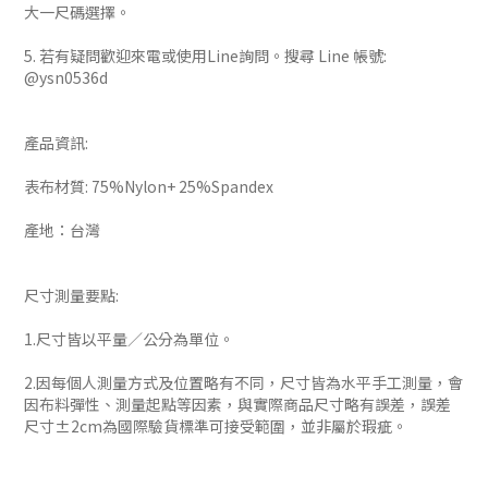
大一尺碼選擇。
5. 若有疑問歡迎來電或使用Line詢問。搜尋 Line 帳號:
@ysn0536d
產品資訊:
表布材質: 75%Nylon+ 25%Spandex
產地：台灣
尺寸測量要點:
1.尺寸皆以平量／公分為單位。
2.因每個人測量方式及位置略有不同，尺寸皆為水平手工測量，會
因布料彈性、測量起點等因素，與實際商品尺寸略有誤差，誤差
尺寸±2cm為國際驗貨標準可接受範圍，並非屬於瑕疵。