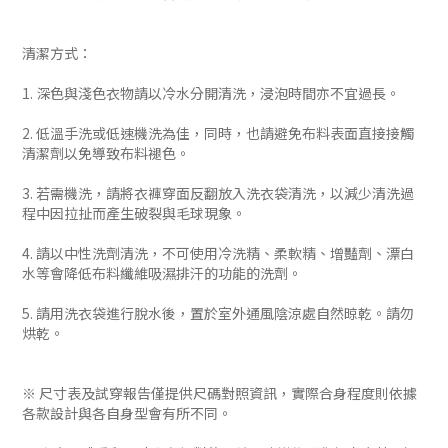
清潔方式：
1. 深色與淺色衣物請以冷水分開清洗，浸泡時間亦不宜過長。
2. 低溫手洗或低速機洗為佳，同時，也請避免布料表面直接接觸
清潔劑以免導致布料褪色。
3. 若需機洗，請將衣褲穿面反翻放入洗衣袋清洗，以減少清洗過
程中因拉扯而產生破裂與毛球現象。
4. 請以中性洗劑清洗，不可使用冷洗精、柔軟精、增豔劑、漂白
水等會降低布料纖維吸濕排汗的功能的洗劑。
5. 請用洗衣袋進行脫水後，置於室外通風陰涼處自然晾乾。請勿
烘乾。
※ 尺寸表及試穿報告僅提供尺碼對照資訊，實際合身程度則依據
各款設計與各自身型會有所不同。