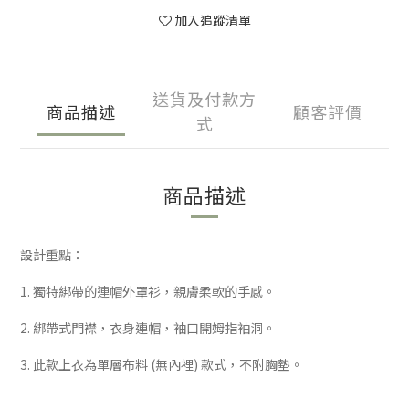
加入追蹤清單
送貨及付款方
商品描述
顧客評價
式
商品描述
設計重點：
1. 獨特綁帶的連帽外罩衫，親膚柔軟的手感。
2. 綁帶式門襟，衣身連帽，袖口開姆指袖洞。
3. 此款上衣為單層布料 (無內裡) 款式，不附胸墊。