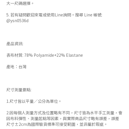
大一尺碼選擇。
5. 若有疑問歡迎來電或使用Line詢問。搜尋 Line 帳號:
@ysn0536d
產品資訊:
表布材質: 78% Polyamide+22% Elastane
產地：台灣
尺寸測量要點:
1.尺寸皆以平量／公分為單位。
2.因每個人測量方式及位置略有不同，尺寸皆為水平手工測量，會
因布料彈性、測量起點等因素，與實際商品尺寸略有誤差，誤差
尺寸±2cm為國際驗貨標準可接受範圍，並非屬於瑕疵。