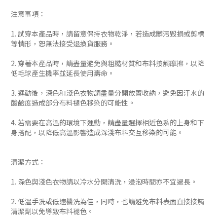
注意事項：
1. 試穿本產品時，請留意保持衣物乾淨，若造成髒污毀損或剪標
等情形，恕無法接受退換貨服務。
2. 穿著本產品時，請盡量避免與粗糙材質和布料接觸摩擦，以降
低毛球產生機率並延長使用壽命。
3. 運動後，深色和淺色衣物請盡量分開放置收納，避免因汗水的
酸鹼度造成部分布料褪色移染的可能性。
4. 若需要在高溫的環境下運動，請盡量選擇相近色系的上身和下
身搭配，以降低高溫影響造成深淺布料交互移染的可能。
清潔方式：
1. 深色與淺色衣物請以冷水分開清洗，浸泡時間亦不宜過長。
2. 低溫手洗或低速機洗為佳，同時，也請避免布料表面直接接觸
清潔劑以免導致布料褪色。