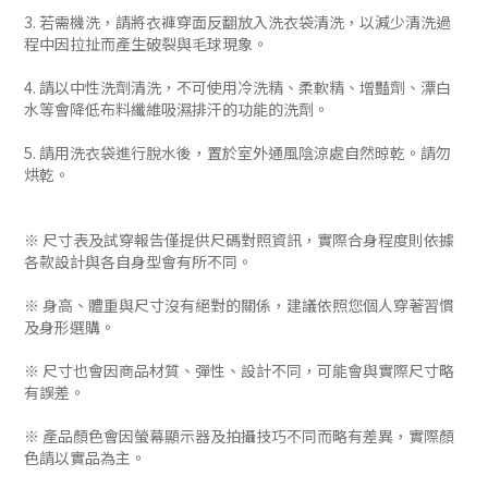
3. 若需機洗，請將衣褲穿面反翻放入洗衣袋清洗，以減少清洗過
程中因拉扯而產生破裂與毛球現象。
4. 請以中性洗劑清洗，不可使用冷洗精、柔軟精、增豔劑、漂白
水等會降低布料纖維吸濕排汗的功能的洗劑。
5. 請用洗衣袋進行脫水後，置於室外通風陰涼處自然晾乾。請勿
烘乾。
※ 尺寸表及試穿報告僅提供尺碼對照資訊，實際合身程度則依據
各款設計與各自身型會有所不同。
※ 身高、體重與尺寸沒有絕對的關係，建議依照您個人穿著習慣
及身形選購。
※ 尺寸也會因商品材質、彈性、設計不同，可能會與實際尺寸略
有誤差。
※ 產品顏色會因螢幕顯示器及拍攝技巧不同而略有差異，實際顏
色請以實品為主。