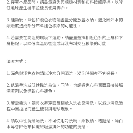
2. 穿著本產品時，請盡量避免與粗糙材質和布料接觸摩擦，以降
低毛球產生機率並延長使用壽命。
3. 運動後，深色和淺色衣物請盡量分開放置收納，避免因汗水的
酸鹼度造成部分布料褪色移染的可能性。
4. 若需要在高溫的環境下運動，請盡量選擇相近色系的上身和下
身搭配，以降低高溫影響造成深淺布料交互移染的可能。
清潔方式：
1. 深色與淺色衣物請以冷水分開清洗，浸泡時間亦不宜過長。
2. 低溫手洗或低速機洗為佳，同時，也請避免布料表面直接接觸
清潔劑以免導致布料褪色。
3. 若需機洗，請將衣褲穿面反翻放入洗衣袋清洗，以減少清洗過
程中因拉扯而產生破裂與毛球現象。
4. 請以中性洗劑清洗，不可使用冷洗精、柔軟精、增豔劑、漂白
水等會降低布料纖維吸濕排汗的功能的洗劑。