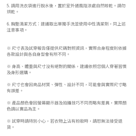
5. 請用洗衣袋進行脫水後，置於室外通風陰涼處自然晾乾。請勿
烘乾。
6. 胸墊清潔方式：建議取出單獨手洗並使用中性清潔劑，同上述
注意事項。
※ 尺寸表及試穿報告僅提供尺碼對照資訊，實際合身程度則依據
各款設計與各自身型會有所不同。
※ 身高、體重與尺寸沒有絕對的關係，建議依照您個人穿著習慣
及身形選購。
※ 尺寸也會因商品材質、彈性、設計不同，可能會與實際尺寸略
有誤差。
※ 產品顏色會因螢幕顯示器及拍攝技巧不同而略有差異，實際顏
色請以實品為主。
※ 試穿時請特別小心，若衣物上沾有粉妝時，請恕無法接受退
貨。