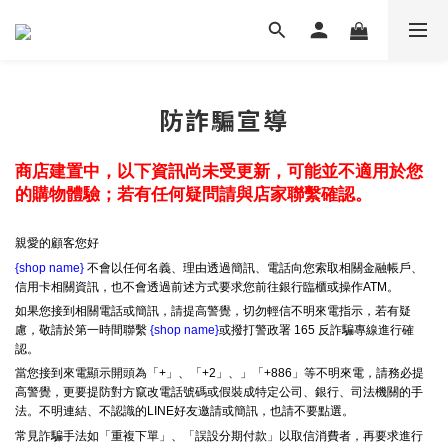
防詐騙宣導
商店建置中，以下資訊尚未受更新，可能並不適用於您
的購物體驗；若有任何疑問請與店家聯繫確認。
親愛的顧客您好
{shop name}
不會以任何名義、理由透過簡訊、電話向您索取相關金融帳戶、
信用卡相關資訊，也不會透過前述方式要求您前往銀行臨櫃或操作ATM。
如果您接到相關電話或簡訊，請提高警覺，切勿輕信不明來電指示，若有疑
慮，敬請於第一時間聯繫
{shop name}
或撥打警政署 165 反詐騙專線進行確
認。
當您接到來電顯示開頭為「+」、「+2」、」「+886」等不明來電，請務必提
高警覺，更要提防對方竄改電話號碼或假裝成特定公司、銀行、司法機關的手
法。不明連結、不認識的LINE好友邀請或簡訊，也請不要點選。
常見詐騙手法如「重複下單」、「誤設分期付款」以取信消費者，再要求進行