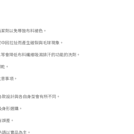
清潔劑以免導致布料褪色。
程中因拉扯而產生破裂與毛球現象。
白水等會降低布料纖維吸濕排汗的功能的洗劑。
烘乾。
注意事項。
各款設計與各自身型會有所不同。
及身形選購。
有誤差。
色請以實品為主。