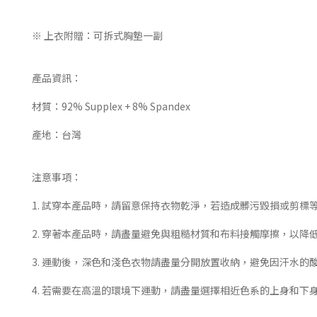
※ 上衣附贈：可拆式胸墊一副
產品資訊：
材質：92% Supplex + 8% Spandex
產地：台灣
注意事項：
1. 試穿本產品時，請留意保持衣物乾淨，若造成髒污毀損或剪標
2. 穿著本產品時，請盡量避免與粗糙材質和布料接觸摩擦，以降
3. 運動後，深色和淺色衣物請盡量分開放置收納，避免因汗水的
4. 若需要在高溫的環境下運動，請盡量選擇相近色系的上身和