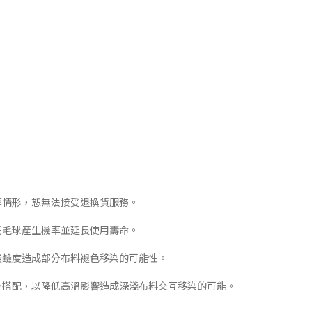
等情形，恕無法接受退換貨服務。
低毛球產生機率並延長使用壽命。
酸鹼度造成部分布料褪色移染的可能性。
下身搭配，以降低高溫影響造成深淺布料交互移染的可能。