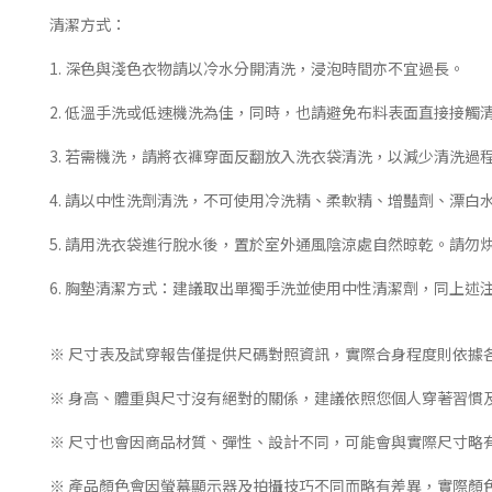
清潔方式：
1. 深色與淺色衣物請以冷水分開清洗，浸泡時間亦不宜過長。
2. 低溫手洗或低速機洗為佳，同時，也請避免布料表面直接接觸
3. 若需機洗，請將衣褲穿面反翻放入洗衣袋清洗，以減少清洗過
4. 請以中性洗劑清洗，不可使用冷洗精、柔軟精、增豔劑、漂
5. 請用洗衣袋進行脫水後，置於室外通風陰涼處自然晾乾。請勿
6. 胸墊清潔方式：建議取出單獨手洗並使用中性清潔劑，同上述
※ 尺寸表及試穿報告僅提供尺碼對照資訊，實際合身程度則依據
※ 身高、體重與尺寸沒有絕對的關係，建議依照您個人穿著習慣
※ 尺寸也會因商品材質、彈性、設計不同，可能會與實際尺寸略
※ 產品顏色會因螢幕顯示器及拍攝技巧不同而略有差異，實際顏