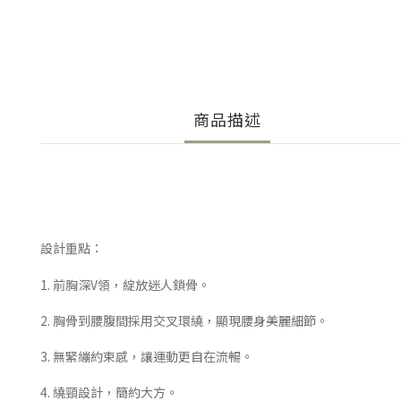
商品描述
設計重點：
1. 前胸深V領，綻放迷人鎖骨。
2.
胸骨到腰腹間採用交叉環繞，顯現腰身美麗細節。
3. 無
緊繃約束感，讓運動更自在流暢。
4. 繞頸設計，簡約大方。