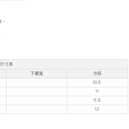
。
貨。
。