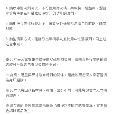
4. 請以中性洗劑清洗，不可使用冷洗精、柔軟精、增豔劑、漂白
水等會降低布料纖維吸濕排汗的功能的洗劑。
5. 請用洗衣袋進行脫水後，置於室外通風陰涼處自然晾乾。請勿
烘乾。
6. 胸墊清潔方式：建議取出單獨手洗並使用中性清潔劑，同上述
注意事項。
※ 尺寸表及試穿報告僅提供尺碼對照資訊，實際合身程度則依據
各款設計與各自身型會有所不同。
※ 身高、體重與尺寸沒有絕對的關係，建議依照您個人穿著習慣
及身形選購。
※ 尺寸也會因商品材質、彈性、設計不同，可能會與實際尺寸略
有誤差。
※ 產品顏色會因螢幕顯示器及拍攝技巧不同而略有差異，實際顏
色請以實品為主。