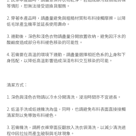
等情形，恕無法接受退換貨服務。
2. 穿著本產品時，請盡量避免與粗糙材質和布料接觸摩擦，以降
低毛球產生機率並延長使用壽命。
3. 運動後，深色和淺色衣物請盡量分開放置收納，避免因汗水的
酸鹼度造成部分布料褪色移染的可能性。
4. 若需要在高溫的環境下運動，請盡量選擇相近色系的上身和下
身搭配，以降低高溫影響造成深淺布料交互移染的可能。
清潔方式：
1. 深色與淺色衣物請以冷水分開清洗，浸泡時間亦不宜過長。
2. 低溫手洗或低速機洗為佳，同時，也請避免布料表面直接接觸
清潔劑以免導致布料褪色。
3. 若需機洗，請將衣褲穿面反翻放入洗衣袋清洗，以減少清洗過
程中因拉扯而產生破裂與毛球現象。