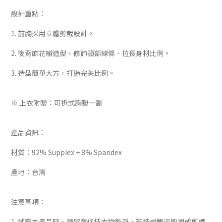
設計重點：
1. 前胸採用立體剪裁設計。
2. 後背麻花辮造型，修飾頸部線條、拉長身材比例。
3. 造型簡單大方，打造完美比例。
※ 上衣附贈：可拆式胸墊一副
產品資訊：
材質：92% Supplex + 8% Spandex
產地：台灣
注意事項：
1. 試穿本產品時，請留意保持衣物乾淨，若造成髒污毀損或剪標