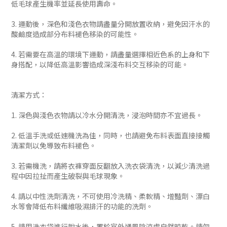
低毛球產生機率並延長使用壽命。
3. 運動後，深色和淺色衣物請盡量分開放置收納，避免因汗水的
酸鹼度造成部分布料褪色移染的可能性。
4. 若需要在高溫的環境下運動，請盡量選擇相近色系的上身和下
身搭配，以降低高溫影響造成深淺布料交互移染的可能。
清潔方式：
1. 深色與淺色衣物請以冷水分開清洗，浸泡時間亦不宜過長。
2. 低溫手洗或低速機洗為佳，同時，也請避免布料表面直接接觸
清潔劑以免導致布料褪色。
3. 若需機洗，請將衣褲穿面反翻放入洗衣袋清洗，以減少清洗過
程中因拉扯而產生破裂與毛球現象。
4. 請以中性洗劑清洗，不可使用冷洗精、柔軟精、增豔劑、漂白
水等會降低布料纖維吸濕排汗的功能的洗劑。
5. 請用洗衣袋進行脫水後，置於室外通風陰涼處自然晾乾。請勿