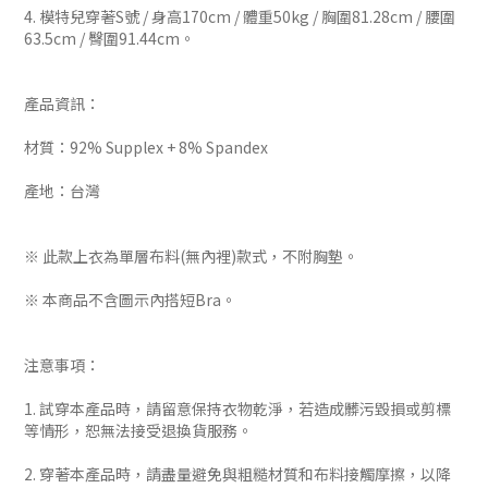
4. 模特兒穿著S號 / 身高170cm / 體重50kg / 胸圍81.28cm / 腰圍
63.5cm / 臀圍91.44cm。
產品資訊：
材質：92% Supplex + 8% Spandex
產地：台灣
※ 此款上衣為單層布料(無內裡)款式，不附胸墊。
※ 本商品不含圖示內搭短Bra。
注意事項：
1. 試穿本產品時，請留意保持衣物乾淨，若造成髒污毀損或剪標
等情形，恕無法接受退換貨服務。
2. 穿著本產品時，請盡量避免與粗糙材質和布料接觸摩擦，以降