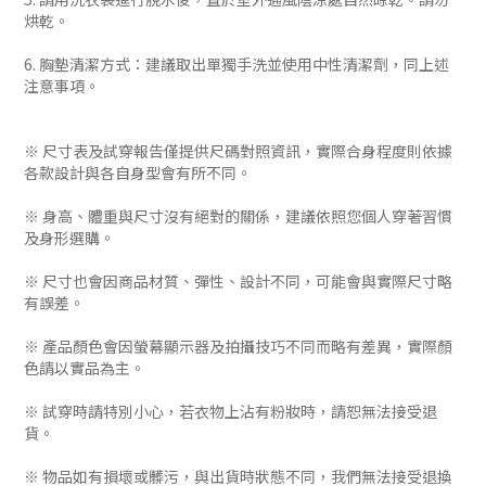
烘乾。
6. 胸墊清潔方式：建議取出單獨手洗並使用中性清潔劑，同上述
注意事項。
※ 尺寸表及試穿報告僅提供尺碼對照資訊，實際合身程度則依據
各款設計與各自身型會有所不同。
※ 身高、體重與尺寸沒有絕對的關係，建議依照您個人穿著習慣
及身形選購。
※ 尺寸也會因商品材質、彈性、設計不同，可能會與實際尺寸略
有誤差。
※ 產品顏色會因螢幕顯示器及拍攝技巧不同而略有差異，實際顏
色請以實品為主。
※ 試穿時請特別小心，若衣物上沾有粉妝時，請恕無法接受退
貨。
※ 物品如有損壞或髒污，與出貨時狀態不同，我們無法接受退換