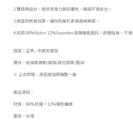
2.雙肩帶設計，提供支撐力與包覆性，穩固不易走位。
3.極佳的修身效果，讓你的身形更具曲線美感。
4.採用 88%Nylon 12%Spandex 高彈機能面料，舒適貼身，不
版型：正常 / 中度支撐型
適合：低強度運動/瑜珈/皮拉提斯/重訓
※ 上衣附贈：高密度加厚胸墊一副
產品資訊：
材質：88%尼龍 + 12%彈性纖維
產地：台灣