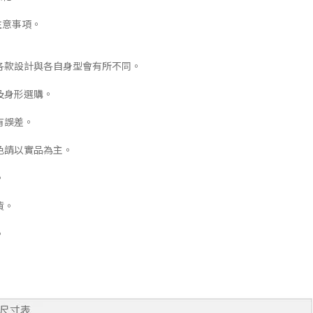
注意事項。
各款設計與各自身型會有所不同。
及身形選購。
有誤差。
色請以實品為主。
。
貨。
。