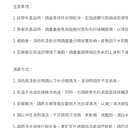
注意事項：
1. 試穿本產品時，請留意保持衣物乾淨，若造成髒污毀損或剪標
2. 穿著本產品時，請盡量避免與粗糙材質和布料接觸摩擦，以降
3. 運動後，深色和淺色衣物請盡量分開放置收納，避免因汗水的
4. 若需要在高溫的環境下運動，請盡量選擇相近色系的上身和
清潔方式：
1. 深色與淺色衣物請以冷水分開清洗，浸泡時間亦不宜過長。
2. 低溫手洗或低速機洗為佳，同時，也請避免布料表面直接接觸
3. 若需機洗，請將衣褲穿面反翻放入洗衣袋清洗，以減少清洗過
4. 請以中性洗劑清洗，不可使用冷洗精、柔軟精、增豔劑、漂
5. 請用洗衣袋進行脫水後，置於室外通風陰涼處自然晾乾。請勿