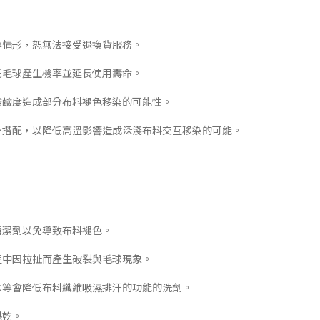
等情形，恕無法接受退換貨服務。
低毛球產生機率並延長使用壽命。
酸鹼度造成部分布料褪色移染的可能性。
下身搭配，以降低高溫影響造成深淺布料交互移染的可能。
清潔劑以免導致布料褪色。
程中因拉扯而產生破裂與毛球現象。
白水等會降低布料纖維吸濕排汗的功能的洗劑。
烘乾。