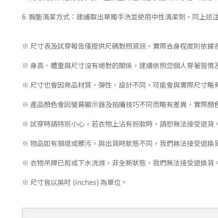
6. 胸墊清潔方式：建議取出單獨手洗並使用中性清潔劑，同上述
※ 尺寸表及試穿報告僅提供尺碼對照資訊，實際合身程度則依據
※ 身高、體重與尺寸沒有絕對的關係，建議依照您個人穿著習慣
※ 尺寸也會因商品材質、彈性、設計不同，可能會與實際尺寸略
※ 產品顏色會因螢幕顯示器及拍攝技巧不同而略有差異，實際顏
※ 試穿時請特別小心，若衣物上沾有粉妝時，請恕無法接受退貨
※ 物品如有損壞或髒污，與出貨時狀態不同，我們無法接受退換
※ 衣物吊牌已剪或下水洗滌，非全新狀態，我們無法接受退換貨
※ 尺寸皆以英吋 (inches) 為單位。