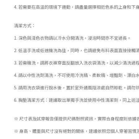
4. 若需要在高溫的環境下運動，請盡量選擇相近色系的上身和
清潔方式：
1. 深色與淺色衣物請以冷水分開清洗，浸泡時間亦不宜過長。
2. 低溫手洗或低速機洗為佳，同時，也請避免布料表面直接接觸
3. 若需機洗，請將衣褲穿面反翻放入洗衣袋清洗，以減少清洗過
4. 請以中性洗劑清洗，不可使用冷洗精、柔軟精、增豔劑、漂
5. 請用洗衣袋進行脫水後，置於室外通風陰涼處自然晾乾。請勿
6. 胸墊清潔方式：建議取出單獨手洗並使用中性清潔劑，同上述
※ 尺寸表及試穿報告僅提供尺碼對照資訊，實際合身程度則依據
※ 身高、體重與尺寸沒有絕對的關係，建議依照您個人穿著習慣