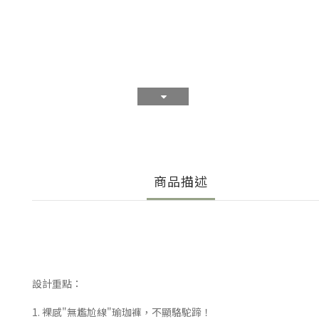
商品描述
設計重點：
1. 裸感"無尷尬線"瑜珈褲，不顯駱駝蹄！