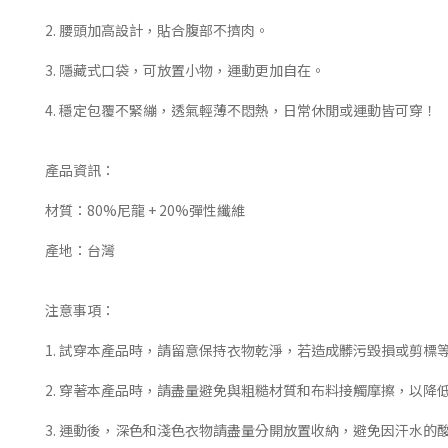
2. 腰頭加高設計，貼合腹部不擠肉。
3. 隱藏式口袋，可放置小物，運動更加自在。
4. 穩定包覆不緊繃，透氣輕薄不悶熱，日常休閒或運動皆可穿！
產品資訊：
材質：80%尼龍 + 20%彈性纖維
產地：台灣
注意事項：
1. 試穿本產品時，請留意保持衣物乾淨，若造成髒污毀損或剪標
2. 穿著本產品時，請盡量避免與粗糙材質和布料接觸摩擦，以降
3. 運動後，深色和淺色衣物請盡量分開放置收納，避免因汗水的