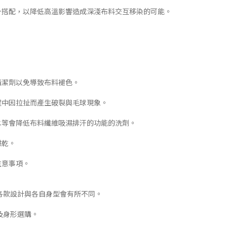
下身搭配，以降低高溫影響造成深淺布料交互移染的可能。
清潔劑以免導致布料褪色。
程中因拉扯而產生破裂與毛球現象。
白水等會降低布料纖維吸濕排汗的功能的洗劑。
烘乾。
注意事項。
各款設計與各自身型會有所不同。
及身形選購。