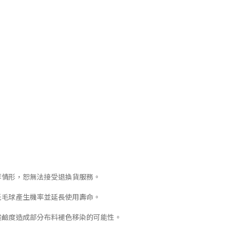
等情形，恕無法接受退換貨服務。
低毛球產生機率並延長使用壽命。
酸鹼度造成部分布料褪色移染的可能性。