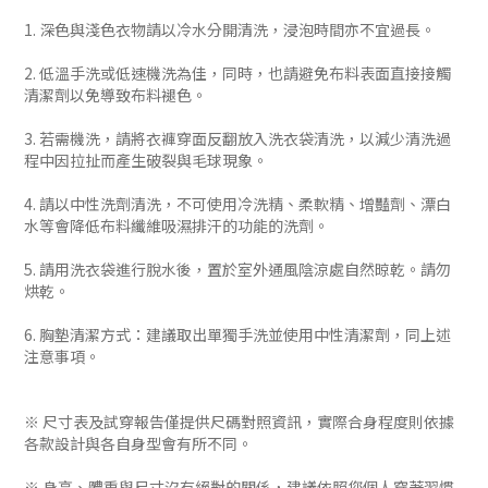
1. 深色與淺色衣物請以冷水分開清洗，浸泡時間亦不宜過長。
2. 低溫手洗或低速機洗為佳，同時，也請避免布料表面直接接觸
清潔劑以免導致布料褪色。
3. 若需機洗，請將衣褲穿面反翻放入洗衣袋清洗，以減少清洗過
程中因拉扯而產生破裂與毛球現象。
4. 請以中性洗劑清洗，不可使用冷洗精、柔軟精、增豔劑、漂白
水等會降低布料纖維吸濕排汗的功能的洗劑。
5. 請用洗衣袋進行脫水後，置於室外通風陰涼處自然晾乾。請勿
烘乾。
6. 胸墊清潔方式：建議取出單獨手洗並使用中性清潔劑，同上述
注意事項。
※ 尺寸表及試穿報告僅提供尺碼對照資訊，實際合身程度則依據
各款設計與各自身型會有所不同。
※ 身高、體重與尺寸沒有絕對的關係，建議依照您個人穿著習慣