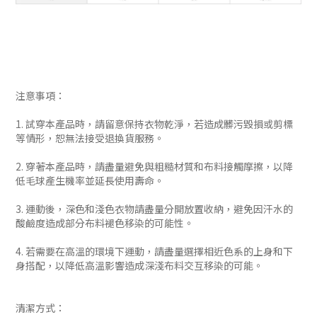
注意事項：
1. 試穿本產品時，請留意保持衣物乾淨，若造成髒污毀損或剪標
等情形，恕無法接受退換貨服務。
2. 穿著本產品時，請盡量避免與粗糙材質和布料接觸摩擦，以降
低毛球產生機率並延長使用壽命。
3. 運動後，深色和淺色衣物請盡量分開放置收納，避免因汗水的
酸鹼度造成部分布料褪色移染的可能性。
4. 若需要在高溫的環境下運動，請盡量選擇相近色系的上身和下
身搭配，以降低高溫影響造成深淺布料交互移染的可能。
清潔方式：