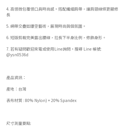
4. 高領微包覆領口具時尚感。搭配纖細肩帶，讓肩頸線條更顯修
長
5. 網帶交疊如鏤空藝術，展現時尚與個氛圍。
6. 短版剪裁完美露出腰線，拉長下半身比例，修飾身形。
7. 若有疑問歡迎來電或使用Line詢問。搜尋 Line 帳號:
@ysn0536d
產品資訊：
產地：台灣
表布材質 : 80% Nylon) + 20% Spandex
尺寸測量要點: