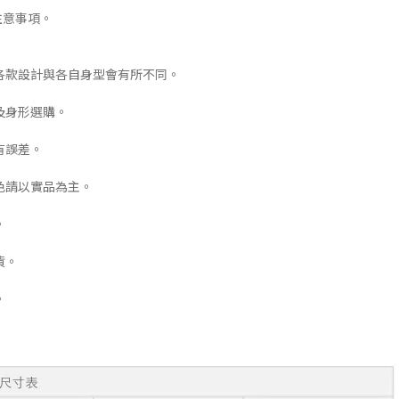
注意事項。
各款設計與各自身型會有所不同。
及身形選購。
有誤差。
色請以實品為主。
。
貨。
。