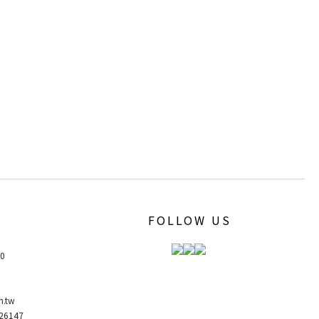
FOLLOW US
00
m.tw
6147