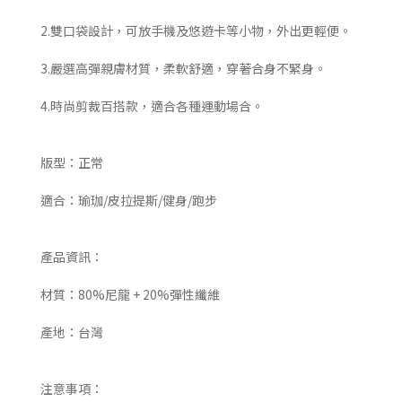
2.雙口袋設計，可放手機及悠遊卡等小物，外出更輕便。
3.嚴選高彈親膚材質，柔軟舒適，穿著合身不緊身。
4.時尚剪裁百搭款，適合各種運動場合。
版型：正常
適合：瑜珈/皮拉提斯/健身/跑步
產品資訊：
材質：80%尼龍 + 20%彈性纖維
產地：台灣
注意事項：