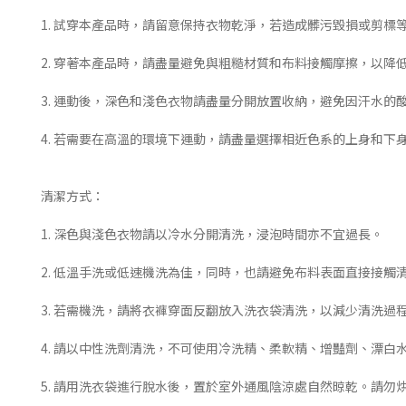
1. 試穿本產品時，請留意保持衣物乾淨，若造成髒污毀損或剪標
2. 穿著本產品時，請盡量避免與粗糙材質和布料接觸摩擦，以降
3. 運動後，深色和淺色衣物請盡量分開放置收納，避免因汗水的
4. 若需要在高溫的環境下運動，請盡量選擇相近色系的上身和
清潔方式：
1. 深色與淺色衣物請以冷水分開清洗，浸泡時間亦不宜過長。
2. 低溫手洗或低速機洗為佳，同時，也請避免布料表面直接接觸
3. 若需機洗，請將衣褲穿面反翻放入洗衣袋清洗，以減少清洗過
4. 請以中性洗劑清洗，不可使用冷洗精、柔軟精、增豔劑、漂
5. 請用洗衣袋進行脫水後，置於室外通風陰涼處自然晾乾。請勿