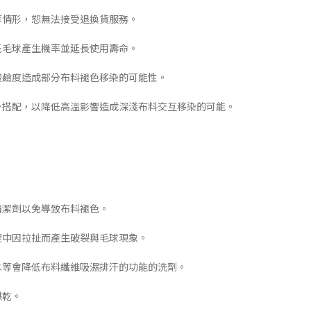
等情形，恕無法接受退換貨服務。
低毛球產生機率並延長使用壽命。
酸鹼度造成部分布料褪色移染的可能性。
下身搭配，以降低高溫影響造成深淺布料交互移染的可能。
清潔劑以免導致布料褪色。
程中因拉扯而產生破裂與毛球現象。
白水等會降低布料纖維吸濕排汗的功能的洗劑。
烘乾。