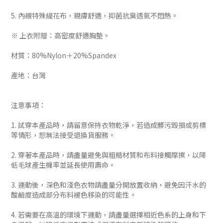
5. 內襯特殊緹花布，親膚舒適，抑菌抗臭透氣不悶熱。
※ 上衣附贈：高密度舒適胸墊。
材質：80%Nylon＋20%Spandex
產地：台灣
注意事項：
1. 試穿本產品時，請留意保持衣物乾淨，若造成髒污毀損或剪標
等情形，恕無法接受退換貨服務。
2. 穿著本產品時，請盡量避免與粗糙材質和布料接觸摩擦，以降
低毛球產生機率並延長使用壽命。
3. 運動後，深色和淺色衣物請盡量分開放置收納，避免因汗水的
酸鹼度造成部分布料褪色移染的可能性。
4. 若需要在高溫的環境下運動，請盡量選擇相近色系的上身和下