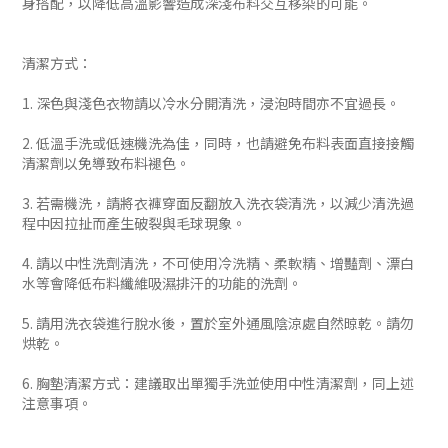
身搭配，以降低高溫影響造成深淺布料交互移染的可能。
清潔方式：
1. 深色與淺色衣物請以冷水分開清洗，浸泡時間亦不宜過長。
2. 低溫手洗或低速機洗為佳，同時，也請避免布料表面直接接觸
清潔劑以免導致布料褪色。
3. 若需機洗，請將衣褲穿面反翻放入洗衣袋清洗，以減少清洗過
程中因拉扯而產生破裂與毛球現象。
4. 請以中性洗劑清洗，不可使用冷洗精、柔軟精、增豔劑、漂白
水等會降低布料纖維吸濕排汗的功能的洗劑。
5. 請用洗衣袋進行脫水後，置於室外通風陰涼處自然晾乾。請勿
烘乾。
6. 胸墊清潔方式：建議取出單獨手洗並使用中性清潔劑，同上述
注意事項。