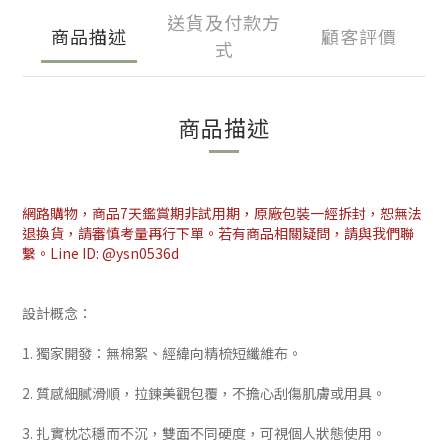
送貨及付款方
商品描述
顧客評價
式
商品描述
網路購物，商品7天鑑賞期非試用期，原廠包裝一經拆封，恕無法
退換貨，請審慎考量再行下單。若有商品相關疑問，請與我們聯
繫。Line ID: @ysn0536d
設計概念：
1. 獨家開發：無棉絮、經緯向精梳短纖維布。
2. 質感細膩滑順，拉鍊美觀包覆，不擔心刮傷肌膚或用具。
3. 扎實枕芯穩而不沉，雙面不同硬度，可視個人狀態使用。