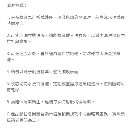
清潔方式：
1. 表布枕套為可拆式外袋，深淺色請分開清洗，勿高溫水洗或長
時間浸泡。
2. 可使用洗衣機洗滌，請將枕套放入洗衣袋，以減少清洗過程中
拉扯與磨擦。
3. 可低速脫水後，置於通風處自然晾乾，勿烘乾或太陽直接曝
曬。
4. 請勿以刷子刷洗枕套，避免破壞表面。
5. 枕芯切勿水洗或浸泡，定期放置陰涼通風處透氣，並請隨時保
持乾燥。
6. 為確保清潔衛生，建議每次使用後稍做清潔。
7. 產品顏色會因螢幕顯示器及拍攝技巧不同而略有差異，實際顏
色請以實品為主。