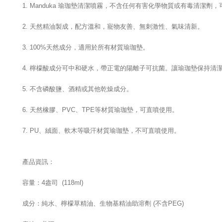
1. Manduka 瑜珈墊清潔噴霧，不含任何有害化學物質或有毒清潔劑，
2. 天然精油製成，配方溫和，寵物友善、無刺激性、氣味清新。
3. 100%天然成分，適用於所有材質瑜珈墊。
4. 檸檬酸成分可中和硬水，帶正電的陽離子可抗菌。讓瑜珈墊保持清
5. 不含磷酸鹽、酒精或其他乾燥成分。
6. 天然橡膠、PVC、TPE等材質瑜珈墊，可直噴使用。
7. PU、絨面、軟木等吸汗材質瑜珈墊，不可直噴使用。
產品資訊：
容量：4盎司 (118ml)
成分：純水、
檸檬草精油
、生物基精油助溶劑 (不含PEG)