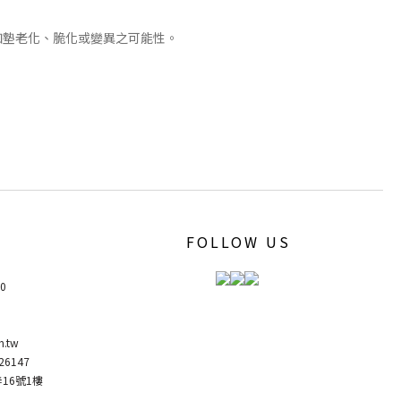
伽墊老化、脆化或變異之可能性。
FOLLOW US
00
m.tw
6147
弄16號1樓