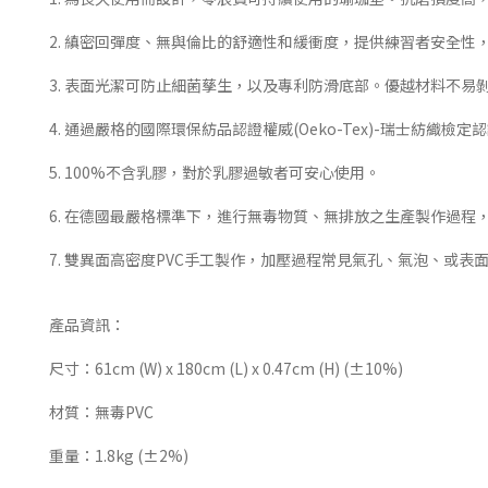
2. 縝密回彈度、無與倫比的舒適性和緩衝度，提供練習者安全性
3. 表面光潔可防止細菌孳生，以及專利防滑底部。優越材料不易
4. 通過嚴格的國際環保紡品認證權威(Oeko-Tex)-瑞士紡織檢定
5. 100%不含乳膠，對於乳膠過敏者可安心使用。
6. 在德國最嚴格標準下，進行無毒物質、無排放之生產製作過程
7. 雙異面高密度PVC手工製作，加壓過程常見氣孔、氣泡、或
產品資訊：
尺寸：61cm (W) x 180cm (L) x 0.47cm (H) (±10%)
材質：無毒PVC
重量：1.8kg (±2%)