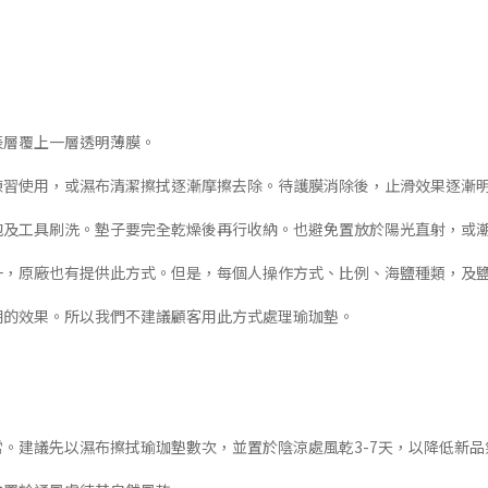
表層覆上一層透明薄膜。
次練習使用，或濕布清潔擦拭逐漸摩擦去除。待護膜消除後，止滑效果逐漸
浸泡及工具刷洗。墊子要完全乾燥後再行收納。也避免置放於陽光直射，或
之一，原廠也有提供此方式。但是，每個人操作方式、比例、海鹽種類，及
期的效果。所以我們不建議顧客用此方式處理瑜珈墊。
常。建議先以濕布擦拭瑜珈墊數次，並置於陰涼處風乾3-7天，以降低新品