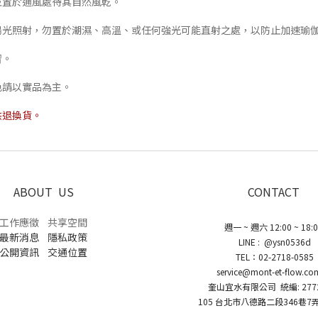
並置於通風處待其自然風乾。
免陽光照射，勿置於潮濕、高溫、或任何強光可能直射之處，以防止加速瑜
習。
色請以實品為主。
供退換貨。
ABOUT US
CONTACT
工作應徵
共享空間
週一 ~ 週六 12:00 ~ 18:
最新消息
隱私政策
LINE : @ysn0536d
公開資訊
交通位置
TEL：02-2718-0585
service@mont-et-flow.co
奎山宜水有限公司 統編: 2772
105 台北市八德路二段346巷7