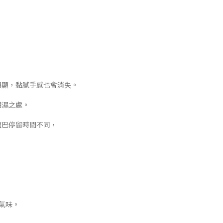
明顯，黏膩手感也會消失。
潮濕之處。
鹽巴停留時間不同，
氣味。