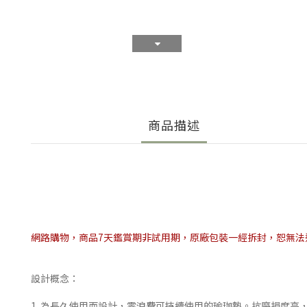
商品描述
網路購物，商品7天鑑賞期非試用期，原廠包裝一經拆封，恕無法退換貨
設計概念：
1. 為長久使用而設計，零浪費可持續使用的瑜珈墊。抗磨損度高