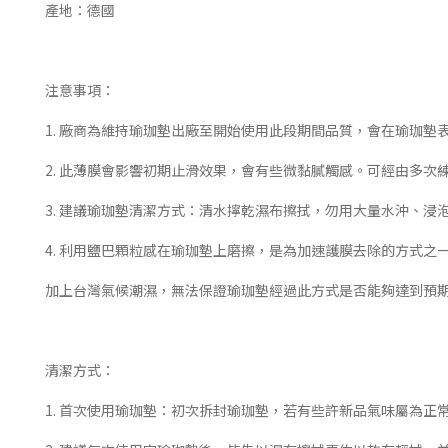
產地：德國
注意事項：
1. 廠商為維持瑜珈墊出廠至開始使用此段期間品質，會在瑜珈墊
2. 此薄膜會影響初期止滑效果，會有些微黏膩觸感。可經由多
3. 建議瑜珈墊清潔方式：清水擰乾濕布擦拭，勿用大量水沖、
4. 利用鹽巴顆粒感在瑜珈墊上磨擦，是為加速護膜去除的方式
加上台灣氣候潮濕，無法保證瑜珈墊經過此方式是否能夠達到預
清潔方式：
1. 首次使用瑜珈墊：初次拆封瑜珈墊，若有些許新品氣味屬為正