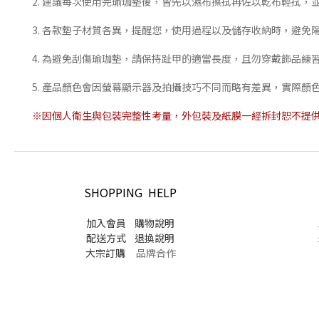
2. 建議每次使用完瑜珈墊後，皆先以濕布擦拭再佐以乾布輕拭，
3. 各款墊子材質各異，提醒您，使用過程以及儲存收納時，避
4. 為避免刮傷瑜珈墊，請保持趾甲的適當長度，且勿穿戴飾品練
5. 產品顏色會因螢幕顯示器及拍攝技巧不同而略有差異，實際顏
※因個人衛生與包裝完整性考量，外包裝及紙膜一經拆封恕不提
SHOPPING HELP
加入會員
購物說明
配送方式
退換說明
大宗訂購
品牌合作