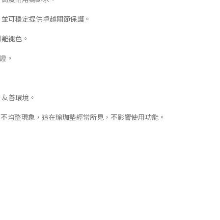
，並可穩定提供卓越關節保護。
剝離褪色。
認證。
，友善環境。
表面不均整現象，這在瑜珈墊經常所見，不影響使用功能。