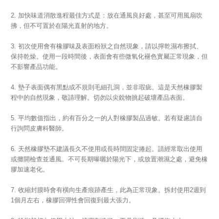
2. 加快味道消散進程最佳方式是：放在通風良好處，甚至可用風扇吹
拂，但不可置於在陽光直射的地方。
3. 初次使用會有橡膠味及表面粉狀之自然現象，請以擰乾濕布擦拭、
保持乾燥。使用一段時間後，表面會有些微氧化褪色實屬正常現象，但
不影響產品功能。
4. 墊子表面偶有黑點或不規則毛細孔洞，並非瑕疵。這是天然橡膠製
程中的自然現象，敬請理解。切勿以尖銳物挑起破壞產品表面。
5. 平均數值指出，約有百分之一的人對橡膠製品過敏。若有疑慮請自
行詢問皮膚科醫師。
6. 天然橡膠墊不建議長久不使用或長時間固定捲起。請經常取出使用
或攤開檢查並通風。不可長期曝曬於陽光下，或放置潮濕之處，避免橡
膠加速老化。
7. 收縮封膜時會有橫向生產痕跡產生，此為正常現象。拆封使用2週到
1個月左右，橡膠回彈性會回復到最大張力。