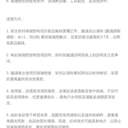
8. 瑜珈墊切勿使用水沖、清潔劑洗滌、工具刷洗、及浸泡水中。
清潔方式：
1. 初次拆封瑜珈墊有些許新品氣味實屬正常。建議先以濕布 (建議調製
酒精：水=1：3比例) 擦拭瑜珈墊數次，並置於陰涼處風乾3-7天，以降
低新品氣味。
2. 每款瑜珈墊皆附使用說明，拆封前建議詳閱包裝上的說明及注意事
項。
3. 建議每次使用完瑜珈墊後，皆先以濕布擦拭再佐以乾布輕拭，並置
於通風處待其自然風乾。
4. 使用後，請適當清潔與風乾，並捲起放進透氣背袋中收納。不但可
延長使用壽命，也更健康衛生， 避免汗水停留及濕氣造成變質等狀
況。
5. 由於各款墊子材質各異，提醒您使用過程以及儲存收納時，盡量避
免陽光照射，也請勿置於潮濕、高溫、任何強光可能直射地方，以防止
加速瑜珈墊老化、脆化或變異的可能性。