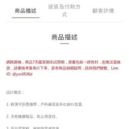
送貨及付款方
商品描述
顧客評價
式
商品描述
網路購物，商品7天鑑賞期非試用期，原廠包裝一經拆封，恕無法退換
貨，請審慎考量再行下單。若有商品相關疑問，請與我們聯繫。Line
ID: @ysn0536d
設計概念：
1. 輕薄
可折疊
攜帶，戶外練習及外出旅行首選。
2. 天然橡膠製品，乾止滑度佳。
3. 高品質製程，效能與質感並進。