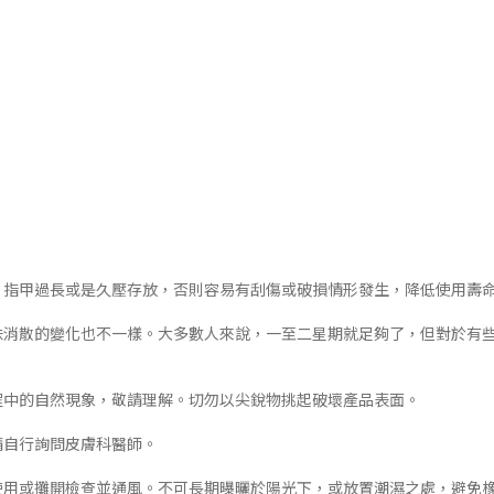
品、指甲過長或是久壓存放，否則容易有刮傷或破損情形發生，降低使用壽
氣味消散的變化也不一樣。大多數人來說，一至二星期就足夠了，但對於有
製程中的自然現象，敬請理解。切勿以尖銳物挑起破壞產品表面。
請自行詢問皮膚科醫師。
出使用或攤開檢查並通風。不可長期曝曬於陽光下，或放置潮濕之處，避免