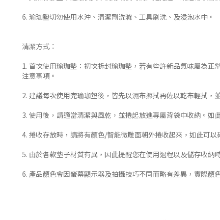
6. 瑜珈墊切勿使用水沖、清潔劑洗滌、工具刷洗、及浸泡水中。
清潔方式：
1. 首次使用瑜珈墊：初次拆封瑜珈墊，若有些許新品氣味屬為
注意事項。
2. 建議每次使用完瑜珈墊後，皆先以濕布擦拭再佐以乾布輕拭，
3. 使用後，請適當清潔與風乾，並捲起放進專屬背袋中收納。如
4. 捲收存放時，請將有顏色/智能微雕面朝外捲收起來，如此可
5. 由於各款墊子材質有異，因此提醒您在使用過程以及儲存收
6. 產品顏色會因螢幕顯示器及拍攝技巧不同而略有差異，實際顏