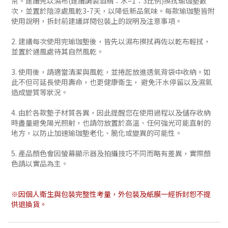
常。建議先以濕布(建議調製酒精：水=1：3比例)擦拭瑜珈墊數
次，並置於陰涼處風乾3-7天，以降低新品氣味。每款瑜珈墊皆附
使用說明，拆封前建議詳閱包裝上的說明及注意事項。
2. 建議每次使用完瑜珈墊後，皆先以濕布擦拭再佐以乾布輕拭，
並置於通風處待其自然風乾。
3. 使用後，請適當清潔與風乾，並捲起放進透氣背袋中收納。如
此不但可延長使用壽命，也更健康衛生， 避免汗水停留以及濕氣
造成變質等狀況。
4. 由於各款墊子材質各異，因此提醒您在使用過程以及儲存收納
時盡量避免陽光照射，也請勿放置於高溫、任何強光可能直射的
地方，以防止加速瑜珈墊老化、脆化或變異的可能性。
5. 產品顏色會因螢幕顯示器及拍攝技巧不同而略有差異，實際顏
色請以實品為主。
※因個人衛生與包裝完整性考量，外包裝及紙膜一經拆封恕不提
供退換貨。