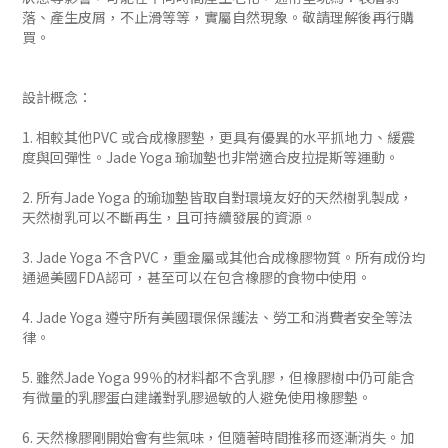
落、產生皮屑，不止滑等等，實屬自然現象。敬請理解後再行購
買。
設計概念：
1. 相較其他PVC 或合成橡膠墊，更具有優異的水平抓地力、緩震
度與回彈性。Jade Yoga 瑜珈墊也非常適合皮拉提斯等運動。
2. 所有Jade Yoga 的瑜珈墊皆取自對環境友好的天然樹乳製成，
天然樹乳可以不斷再生，且可持續發展的資源。
3. Jade Yoga 不含PVC，重金屬或其他合成橡膠物質。所有成份均
通過美國FDA認可，甚至可以在包含橡膠的食物中使用。
4. Jade Yoga 遵守所有美國環保保護法、勞工和消費者安全等法
律。
5. 雖然Jade Yoga 99％的材料都不含乳膠，但橡膠樹中仍可能含
有微量的乳膠蛋白建議對乳膠過敏的人避免使用橡膠墊。
6. 天然橡膠剛開始會有些氣味，但隨著時間推移而逐漸消失。加