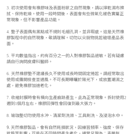
初次使用會有橡膠味及表面粉狀之自然現象，請以擰乾濕布擦
3.
拭、保持乾燥。使用一段時間後，表面會有些微氧化褪色實屬正
常現象，但不影響產品功能。
墊子表面偶有黑點或不規則毛細孔洞，並非瑕疵。這是天然橡
4.
膠製程中的自然現象，敬請理解。切勿以尖銳物挑起破壞產品表
面。
平均數值指出，約有百分之一的人對橡膠製品過敏。若有疑慮
5.
請自行詢問皮膚科醫師。
天然橡膠墊不建議長久不使用或長時間固定捲起。請經常取出
6.
使用或攤開檢查並通風。不可長期曝曬於陽光下，或放置潮濕之
處，避免橡膠加速老化。
收縮封膜時會有橫向生產痕跡產生，此為正常現象。拆封使用
7.
2
週到
個月左右，橡膠回彈性會回復到最大張力。
1
瑜珈墊切勿使用水沖、清潔劑洗滌、工具刷洗、及浸泡水中。
8.
9.
天然橡膠製品，會有自然耗損狀況，因練習頻率、強度、保存
狀態等影響，可能在不同時間產生老化，通常呈現為：表層剝