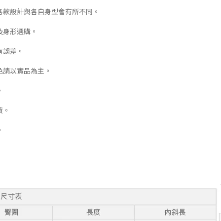
各款設計與各自身型會有所不同。
及身形選購。
有誤差。
色請以實品為主。
。
貨。
。