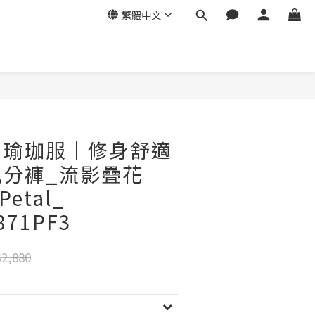
繁體中文
ga｜瑜珈服｜修身舒適
九分褲_流影疊花
Petal_
871PF3
2,880