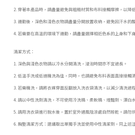
2. 穿著本產品時，請盡量避免與粗糙材質和布料接觸摩擦，以降
3. 運動後，深色和淺色衣物請盡量分開放置收納，避免因汗水的
4. 若需要在高溫的環境下運動，請盡量選擇相近色系的上身和
清潔方式：
1. 深色與淺色衣物請以冷水分開清洗，浸泡時間亦不宜過長。
2. 低溫手洗或低速機洗為佳，同時，也請避免布料表面直接接觸
3. 若需機洗，請將衣褲穿面反翻放入洗衣袋清洗，以減少清洗過
4. 請以中性洗劑清洗，不可使用冷洗精、柔軟精、增豔劑、漂
5. 請用洗衣袋進行脫水後，置於室外通風陰涼處自然晾乾。請勿
6. 胸墊清潔方式：建議取出單獨手洗並使用中性清潔劑，同上述