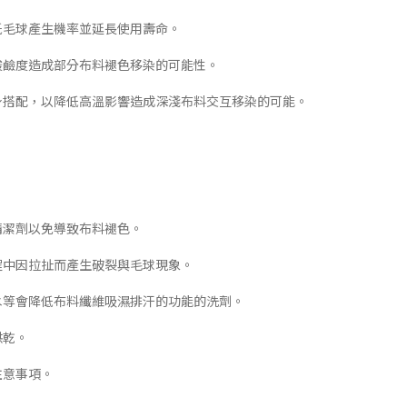
低毛球產生機率並延長使用壽命。
酸鹼度造成部分布料褪色移染的可能性。
下身搭配，以降低高溫影響造成深淺布料交互移染的可能。
清潔劑以免導致布料褪色。
程中因拉扯而產生破裂與毛球現象。
白水等會降低布料纖維吸濕排汗的功能的洗劑。
烘乾。
注意事項。