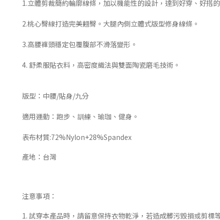
1.立體剪裁簡約輪廓線條，加以機能性的設計，達到好穿、好搭
2.桃心臀線打造完美翹臀。大腿內側立體式版型修身線條。
3.高腰褲頭穩定包覆腹部不滑落變形。
4. 舒柔服貼衣料，高密度織法與雙面陶瓷磨毛技術。
版型：中腰/貼身/九分
適用運動：跑步、訓練、瑜珈、健身
表布材質:
72%Nylon+28%Spandex
產地：台灣
注意事項：
1. 試穿本產品時，請留意保持衣物乾淨，若造成髒污毀損或剪標