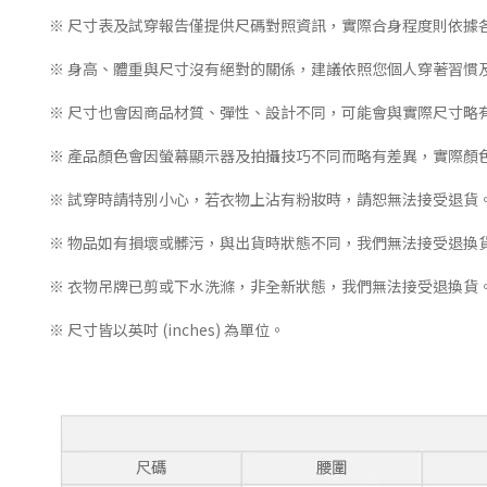
※ 尺寸表及試穿報告僅提供尺碼對照資訊，實際合身程度則依據
※ 身高、體重與尺寸沒有絕對的關係，建議依照您個人穿著習慣
※ 尺寸也會因商品材質、彈性、設計不同，可能會與實際尺寸略
※ 產品顏色會因螢幕顯示器及拍攝技巧不同而略有差異，實際顏
※ 試穿時請特別小心，若衣物上沾有粉妝時，請恕無法接受退貨
※ 物品如有損壞或髒污，與出貨時狀態不同，我們無法接受退換
※ 衣物吊牌已剪或下水洗滌，非全新狀態，我們無法接受退換貨
※ 尺寸皆以英吋 (inches) 為單位。