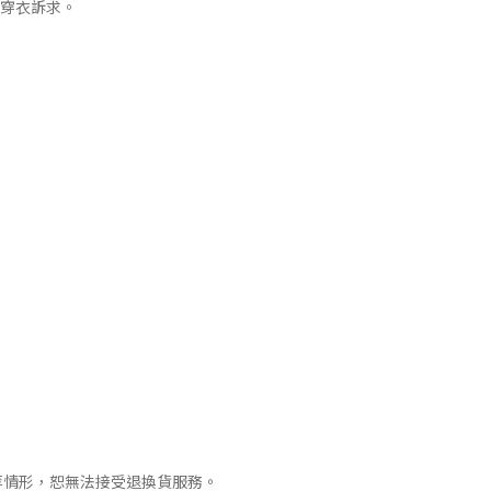
的穿衣訴求。
。
等情形，恕無法接受退換貨服務。