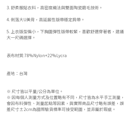
3. 舒柔服貼衣料，高密度織法與雙面陶瓷磨毛技術。
4. 俐落大U美背，高延展性版帶穩定肩帶。
5. 上衣版型偏小，下胸圍彈性版帶較緊，喜歡舒適穿著者，建議
大一尺碼選擇。
表布材質:78%Nylon+22%Lycra
產地：台灣
※ 尺寸皆以平量/公分為單位。
※ 因每個人測量方式及位置略有不同，尺寸皆為水平手工測量，
會因布料彈性、測量起點等因素，與實際商品尺寸略有誤差，誤
差尺寸±2cm為國際驗貨標準可接受範圍，並非屬於瑕疵。