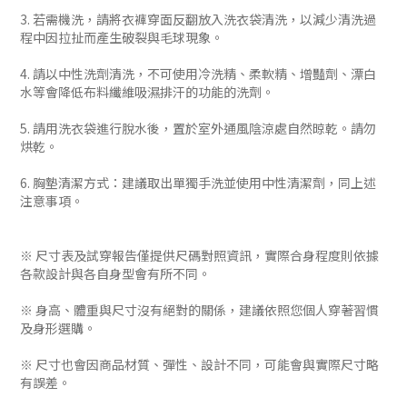
3. 若需機洗，請將衣褲穿面反翻放入洗衣袋清洗，以減少清洗過
程中因拉扯而產生破裂與毛球現象。
4. 請以中性洗劑清洗，不可使用冷洗精、柔軟精、增豔劑、漂白
水等會降低布料纖維吸濕排汗的功能的洗劑。
5. 請用洗衣袋進行脫水後，置於室外通風陰涼處自然晾乾。請勿
烘乾。
6. 胸墊清潔方式：建議取出單獨手洗並使用中性清潔劑，同上述
注意事項。
※ 尺寸表及試穿報告僅提供尺碼對照資訊，實際合身程度則依據
各款設計與各自身型會有所不同。
※ 身高、體重與尺寸沒有絕對的關係，建議依照您個人穿著習慣
及身形選購。
※ 尺寸也會因商品材質、彈性、設計不同，可能會與實際尺寸略
有誤差。