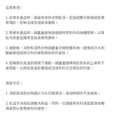
注意事項：
1. 試穿本產品時，請留意保持衣物乾淨，若造成髒污毀損或剪標
等情形，恕無法接受退換貨服務。
2. 穿著本產品時，請盡量避免與粗糙材質和布料接觸摩擦，以降
低毛球產生機率並延長使用壽命。
3. 運動後，深色和淺色衣物請盡量分開放置收納，避免因汗水的
酸鹼度造成部分布料褪色移染的可能性。
4. 若需要在高溫的環境下運動，請盡量選擇相近色系的上身和下
身搭配，以降低高溫影響造成深淺布料交互移染的可能。
清潔方式：
1. 深色與淺色衣物請以冷水分開清洗，浸泡時間亦不宜過長。
2. 低溫手洗或低速機洗為佳，同時，也請避免布料表面直接接觸
清潔劑以免導致布料褪色。