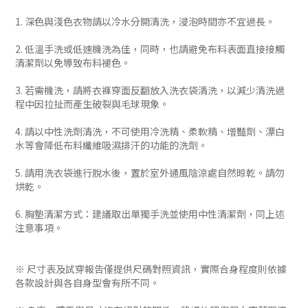
1. 深色與淺色衣物請以冷水分開清洗，浸泡時間亦不宜過長。
2. 低溫手洗或低速機洗為佳，同時，也請避免布料表面直接接觸
清潔劑以免導致布料褪色。
3. 若需機洗，請將衣褲穿面反翻放入洗衣袋清洗，以減少清洗過
程中因拉扯而產生破裂與毛球現象。
4. 請以中性洗劑清洗，不可使用冷洗精、柔軟精、增豔劑、漂白
水等會降低布料纖維吸濕排汗的功能的洗劑。
5. 請用洗衣袋進行脫水後，置於室外通風陰涼處自然晾乾。請勿
烘乾。
6. 胸墊清潔方式：建議取出單獨手洗並使用中性清潔劑，同上述
注意事項。
※ 尺寸表及試穿報告僅提供尺碼對照資訊，實際合身程度則依據
各款設計與各自身型會有所不同。