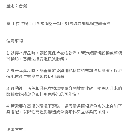
產地：台灣
※ 上衣附贈：可拆式胸墊一副，如需改為加厚胸墊請備註。
注意事項：
1. 試穿本產品時，請留意保持衣物乾淨，若造成髒污毀損或剪標
等情形，恕無法接受退換貨服務。
2. 穿著本產品時，請盡量避免與粗糙材質和布料接觸摩擦，以降
低毛球產生機率並延長使用壽命。
3. 運動後，深色和淺色衣物請盡量分開放置收納，避免因汗水的
酸鹼度造成部分布料褪色移染的可能性。
4. 若需要在高溫的環境下運動，請盡量選擇相近色系的上身和下
身搭配，以降低高溫影響造成深淺布料交互移染的可能。
清潔方式：