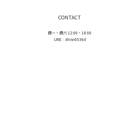
CONTACT
週一 ~ 週六 12:00 ~ 18:00
LINE : @ysn0536d
TEL：02-2718-0585
service@mont-et-flow.com.tw
奎山宜水有限公司 統編: 27726147
105 台北市八德路二段346巷7弄16號1樓
FOLLOW US