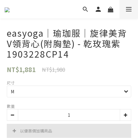
easyoga｜瑜珈服｜旋律美背
V領背心(附胸墊) - 乾玫瑰紫
1903228CP14
NT$1,881
NT$1,980
尺寸
數量
以優惠價加購商品