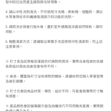
程中因拉扯而產生破裂與毛球現象。
4. 請以中性洗劑清洗，不可使用冷洗精、柔軟精、增豔劑、漂白
水等會降低布料纖維吸濕排汗的功能的洗劑。
5. 請用洗衣袋進行脫水後，置於室外通風陰涼處自然晾乾。請勿
烘乾。
6. 胸墊清潔方式：建議取出單獨手洗並使用中性清潔劑，同上述
注意事項。
※ 尺寸表及試穿報告僅提供尺碼對照資訊，實際合身程度則依據
各款設計與各自身型會有所不同。
※ 身高、體重與尺寸沒有絕對的關係，建議依照您個人穿著習慣
及身形選購。
※ 尺寸也會因商品材質、彈性、設計不同，可能會與實際尺寸略
有誤差。
※ 產品顏色會因螢幕顯示器及拍攝技巧不同而略有差異，實際顏
色請以實品為主。