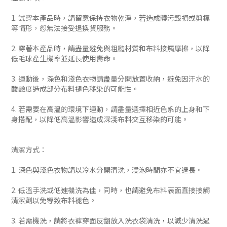
1. 試穿本產品時，請留意保持衣物乾淨，若造成髒污毀損或剪標
等情形，恕無法接受退換貨服務。
2. 穿著本產品時，請盡量避免與粗糙材質和布料接觸摩擦，以降
低毛球產生機率並延長使用壽命。
3. 運動後，深色和淺色衣物請盡量分開放置收納，避免因汗水的
酸鹼度造成部分布料褪色移染的可能性。
4. 若需要在高溫的環境下運動，請盡量選擇相近色系的上身和下
身搭配，以降低高溫影響造成深淺布料交互移染的可能。
清潔方式：
1. 深色與淺色衣物請以冷水分開清洗，浸泡時間亦不宜過長。
2. 低溫手洗或低速機洗為佳，同時，也請避免布料表面直接接觸
清潔劑以免導致布料褪色。
3. 若需機洗，請將衣褲穿面反翻放入洗衣袋清洗，以減少清洗過