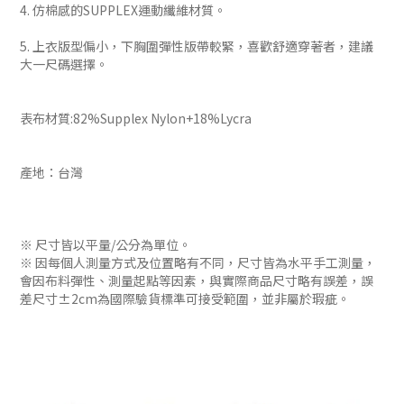
4. 仿棉感的SUPPLEX運動纖維材質。
5. 上衣版型偏小，下胸圍彈性版帶較緊，喜歡舒適穿著者，建議
大一尺碼選擇。
表布材質:82%Supplex Nylon+18%Lycra
產地：台灣
※ 尺寸皆以平量/公分為單位。
※ 因每個人測量方式及位置略有不同，尺寸皆為水平手工測量，
會因布料彈性、測量起點等因素，與實際商品尺寸略有誤差，誤
差尺寸±2cm為國際驗貨標準可接受範圍，並非屬於瑕疵。