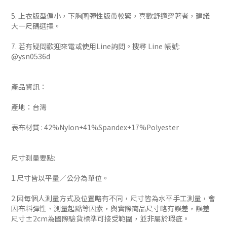
5. 上衣版型偏小，下胸圍彈性版帶較緊，喜歡舒適穿著者，建議
大一尺碼選擇。
7. 若有疑問歡迎來電或使用Line詢問。搜尋 Line 帳號:
@ysn0536d
產品資訊：
產地：台灣
表布材質 : 42%Nylon+41%Spandex+17%Polyester
尺寸測量要點:
1.尺寸皆以平量／公分為單位。
2.因每個人測量方式及位置略有不同，尺寸皆為水平手工測量，會
因布料彈性、測量起點等因素，與實際商品尺寸略有誤差，誤差
尺寸±2cm為國際驗貨標準可接受範圍，並非屬於瑕疵。