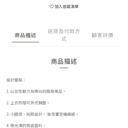
加入追蹤清單
送貨及付款方
商品描述
顧客評價
式
商品描述
設計重點：
1. 以女性魅力為導向的風格單品。
2. 上衣附贈可拆式胸墊。
3. 小圓領，削肩設計。 後背簍空編織感。
4. 帶光澤的質感面料。