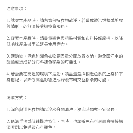
注意事項：
1. 試穿本產品時，請留意保持衣物乾淨，若造成髒污毀損或剪標
等情形，恕無法接受退換貨服務。
2. 穿著本產品時，請盡量避免與粗糙材質和布料接觸摩擦，以降
低毛球產生機率並延長使用壽命。
3. 運動後，深色和淺色衣物請盡量分開放置收納，避免因汗水的
酸鹼度造成部分布料褪色移染的可能性。
4. 若需要在高溫的環境下運動，請盡量選擇相近色系的上身和下
身搭配，以降低高溫影響造成深淺布料交互移染的可能。
清潔方式：
1. 深色與淺色衣物請以冷水分開清洗，浸泡時間亦不宜過長。
2. 低溫手洗或低速機洗為佳，同時，也請避免布料表面直接接觸
清潔劑以免導致布料褪色。