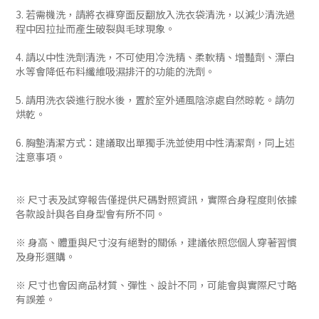
3. 若需機洗，請將衣褲穿面反翻放入洗衣袋清洗，以減少清洗過
程中因拉扯而產生破裂與毛球現象。
4. 請以中性洗劑清洗，不可使用冷洗精、柔軟精、增豔劑、漂白
水等會降低布料纖維吸濕排汗的功能的洗劑。
5. 請用洗衣袋進行脫水後，置於室外通風陰涼處自然晾乾。請勿
烘乾。
6. 胸墊清潔方式：建議取出單獨手洗並使用中性清潔劑，同上述
注意事項。
※ 尺寸表及試穿報告僅提供尺碼對照資訊，實際合身程度則依據
各款設計與各自身型會有所不同。
※ 身高、體重與尺寸沒有絕對的關係，建議依照您個人穿著習慣
及身形選購。
※ 尺寸也會因商品材質、彈性、設計不同，可能會與實際尺寸略
有誤差。