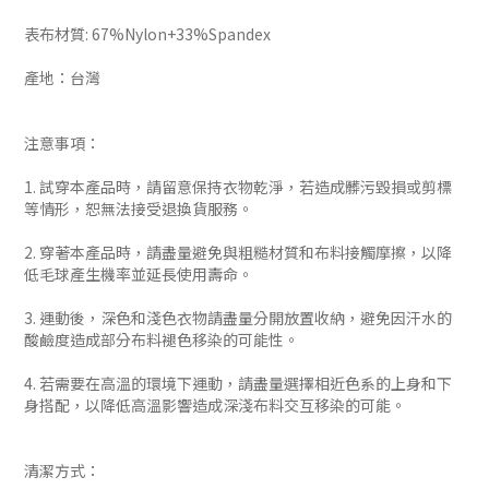
表布材質: 67%Nylon+33%Spandex
產地：台灣
注意事項：
1. 試穿本產品時，請留意保持衣物乾淨，若造成髒污毀損或剪標
等情形，恕無法接受退換貨服務。
2. 穿著本產品時，請盡量避免與粗糙材質和布料接觸摩擦，以降
低毛球產生機率並延長使用壽命。
3. 運動後，深色和淺色衣物請盡量分開放置收納，避免因汗水的
酸鹼度造成部分布料褪色移染的可能性。
4. 若需要在高溫的環境下運動，請盡量選擇相近色系的上身和下
身搭配，以降低高溫影響造成深淺布料交互移染的可能。
清潔方式：