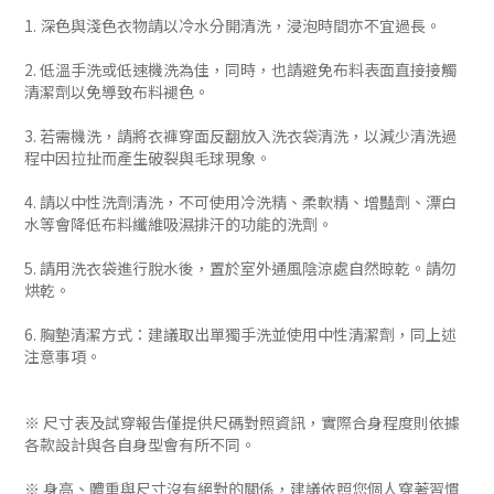
1. 深色與淺色衣物請以冷水分開清洗，浸泡時間亦不宜過長。
2. 低溫手洗或低速機洗為佳，同時，也請避免布料表面直接接觸
清潔劑以免導致布料褪色。
3. 若需機洗，請將衣褲穿面反翻放入洗衣袋清洗，以減少清洗過
程中因拉扯而產生破裂與毛球現象。
4. 請以中性洗劑清洗，不可使用冷洗精、柔軟精、增豔劑、漂白
水等會降低布料纖維吸濕排汗的功能的洗劑。
5. 請用洗衣袋進行脫水後，置於室外通風陰涼處自然晾乾。請勿
烘乾。
6. 胸墊清潔方式：建議取出單獨手洗並使用中性清潔劑，同上述
注意事項。
※ 尺寸表及試穿報告僅提供尺碼對照資訊，實際合身程度則依據
各款設計與各自身型會有所不同。
※ 身高、體重與尺寸沒有絕對的關係，建議依照您個人穿著習慣