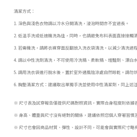
清潔方式：
1. 深色與淺色衣物請以冷水分開清洗，浸泡時間亦不宜過長。
2. 低溫手洗或低速機洗為佳，同時，也請避免布料表面直接接觸
3. 若需機洗，請將衣褲穿面反翻放入洗衣袋清洗，以減少清洗過
4. 請以中性洗劑清洗，不可使用冷洗精、柔軟精、增豔劑、漂
5. 請用洗衣袋進行脫水後，置於室外通風陰涼處自然晾乾。請勿
6. 胸墊清潔方式：建議取出單獨手洗並使用中性清潔劑，同上述
※ 尺寸表及試穿報告僅提供尺碼對照資訊，實際合身程度則依據
※ 身高、體重與尺寸沒有絕對的關係，建議依照您個人穿著習慣
※ 尺寸也會因商品材質、彈性、設計不同，可能會與實際尺寸略