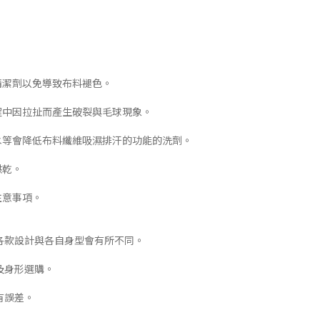
清潔劑以免導致布料褪色。
程中因拉扯而產生破裂與毛球現象。
白水等會降低布料纖維吸濕排汗的功能的洗劑。
烘乾。
注意事項。
各款設計與各自身型會有所不同。
及身形選購。
有誤差。