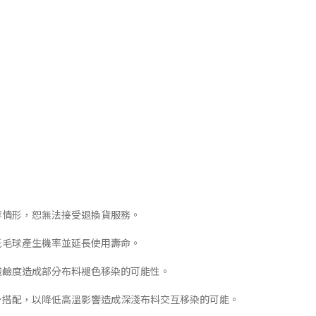
等情形，恕無法接受退換貨服務。
低毛球產生機率並延長使用壽命。
酸鹼度造成部分布料褪色移染的可能性。
下身搭配，以降低高溫影響造成深淺布料交互移染的可能。