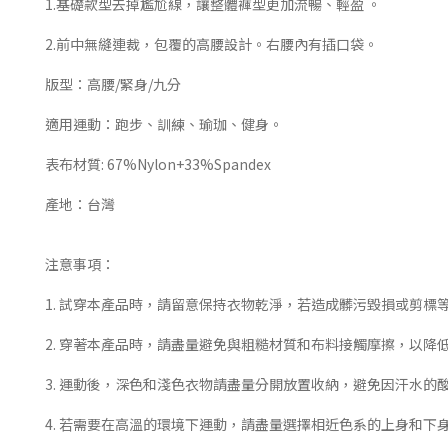
1.基礎款型去掉尷尬線，讓整體褲型更加流暢、輕盈 。
2.前中無縫連裁，包覆的高腰設計。右腰內有插口袋。
版型：高腰/緊身/九分
適用運動：跑步、訓練、瑜珈、健身。
表布材質: 67%Nylon+33%Spandex
產地：台灣
注意事項：
1. 試穿本產品時，請留意保持衣物乾淨，若造成髒污毀損或剪標
2. 穿著本產品時，請盡量避免與粗糙材質和布料接觸摩擦，以降
3. 運動後，深色和淺色衣物請盡量分開放置收納，避免因汗水的
4. 若需要在高溫的環境下運動，請盡量選擇相近色系的上身和