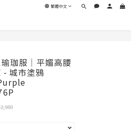
繁體中文
ga｜瑜珈服｜平媚高腰
 - 城市塗鴉
Purple
76P
2,980