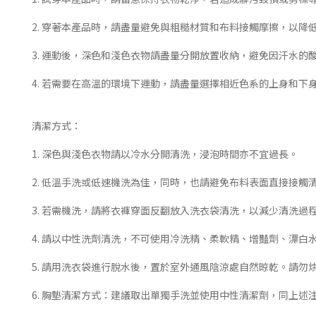
2. 穿著本產品時，請盡量避免與粗糙材質和布料接觸摩擦，以降
3. 運動後，深色和淺色衣物請盡量分開放置收納，避免因汗水的
4. 若需要在高溫的環境下運動，請盡量選擇相近色系的上身和
清潔方式：
1. 深色與淺色衣物請以冷水分開清洗，浸泡時間亦不宜過長。
2. 低溫手洗或低速機洗為佳，同時，也請避免布料表面直接接觸
3. 若需機洗，請將衣褲穿面反翻放入洗衣袋清洗，以減少清洗過
4. 請以中性洗劑清洗，不可使用冷洗精、柔軟精、增豔劑、漂
5. 請用洗衣袋進行脫水後，置於室外通風陰涼處自然晾乾。請勿
6. 胸墊清潔方式：建議取出單獨手洗並使用中性清潔劑，同上述