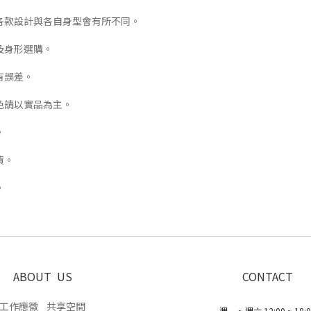
各款設計與各自身型會有所不同。
及身形選購。
有誤差。
色請以實品為主。
。
貨。
。
ABOUT US
CONTACT
工作應徵
共享空間
週一 ~ 週六 12:00 ~ 18: