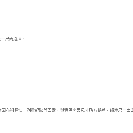
議大一尺碼選擇。
會因布料彈性、測量起點等因素，與實際商品尺寸略有誤差，誤差尺寸±