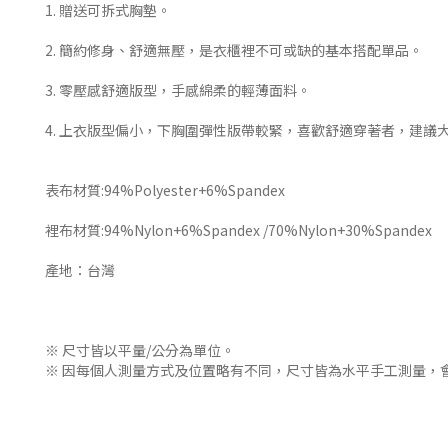
1. 贈送可拆式胸墊。
2. 簡約修身、舒適無壓，是衣櫃裡不可或缺的基本搭配單品。
3. 零壓感舒適版型，手感綿柔的輕薄面料。
4. 上衣版型偏小，下胸圍彈性版帶較緊，喜歡舒適穿著者，建
表布材質:94%Polyester+6%Spandex
裡布材質:94%Nylon+6%Spandex /70%Nylon+30%Spandex
產地：台灣
※ 尺寸皆以平量/公分為單位。
※ 因每個人測量方式及位置略有不同，尺寸皆為水平手工測量，