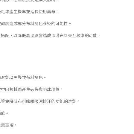
低毛球產生機率並延長使用壽命。
酸鹼度造成部分布料褪色移染的可能性。
下身搭配，以降低高溫影響造成深淺布料交互移染的可能。
清潔劑以免導致布料褪色。
程中因拉扯而產生破裂與毛球現象。
白水等會降低布料纖維吸濕排汗的功能的洗劑。
烘乾。
注意事項。