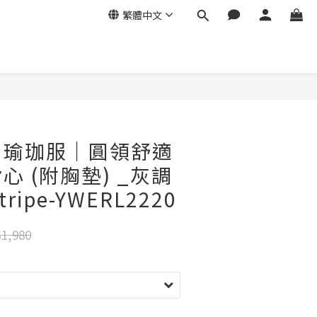
繁體中文
ga｜瑜珈服｜圓領舒適
心 (附胸墊) _灰調
tripe-YWERL2220
1,980