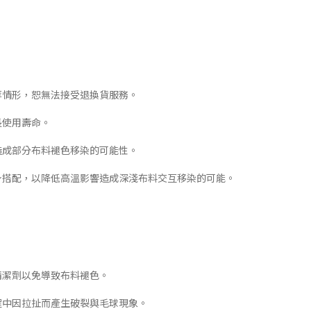
等情形，恕無法接受退換貨服務。
長使用壽命。
造成部分布料褪色移染的可能性。
下身搭配，以降低高溫影響造成深淺布料交互移染的可能。
清潔劑以免導致布料褪色。
程中因拉扯而產生破裂與毛球現象。