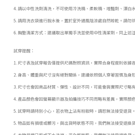
4. 請以中性洗劑清洗，不可使用冷洗精、柔軟精、增豔劑、漂
5. 請用洗衣袋進行脫水後，置於室外通風陰涼處自然晾乾。請勿
6. 胸墊清潔方式：建議取出單獨手洗並使用中性清潔劑，同上述
試穿提醒：
1. 尺寸表及試穿報告僅提供尺碼對照資訊，實際合身程度則依據
2. 身高、體重與尺寸沒有絕對關係，建議依照個人穿著習慣及身
3. 尺寸也會因商品材質、彈性、設計不同，可能會與實際尺寸略
4. 產品顏色會因螢幕顯示器及拍攝技巧不同而略有差異，實際顏
5. 試穿時請特別小心，若衣物上沾有粉妝時，請恕無法接受退貨
5. 物品如有損壞或髒污，與出貨時狀態不同，我們無法接受退換