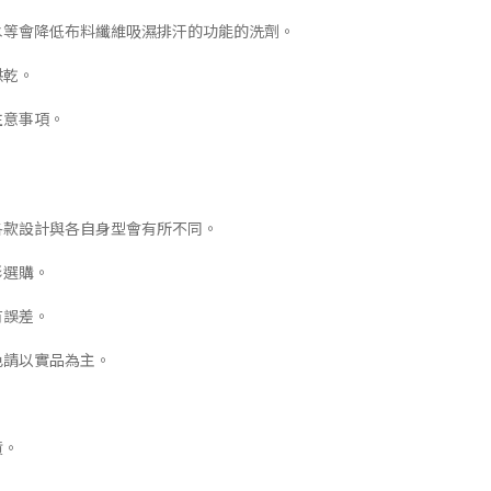
白水等會降低布料纖維吸濕排汗的功能的洗劑。
烘乾。
注意事項。
各款設計與各自身型會有所不同。
形選購。
有誤差。
色請以實品為主。
。
貨。