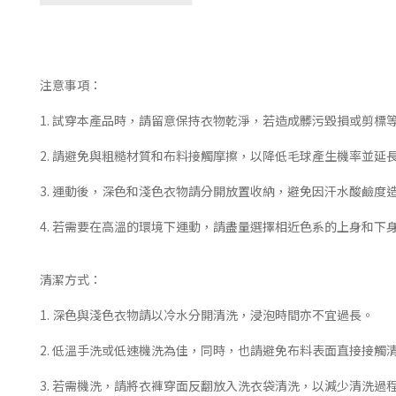
注意事項：
1. 試穿本產品時，請留意保持衣物乾淨，若造成髒污毀損或剪標
2. 請避免與粗糙材質和布料接觸摩擦，以降低毛球產生機率並延
3. 運動後，深色和淺色衣物請分開放置收納，避免因汗水酸鹼度
4. 若需要在高溫的環境下運動，請盡量選擇相近色系的上身和
清潔方式：
1. 深色與淺色衣物請以冷水分開清洗，浸泡時間亦不宜過長。
2. 低溫手洗或低速機洗為佳，同時，也請避免布料表面直接接觸
3. 若需機洗，請將衣褲穿面反翻放入洗衣袋清洗，以減少清洗過