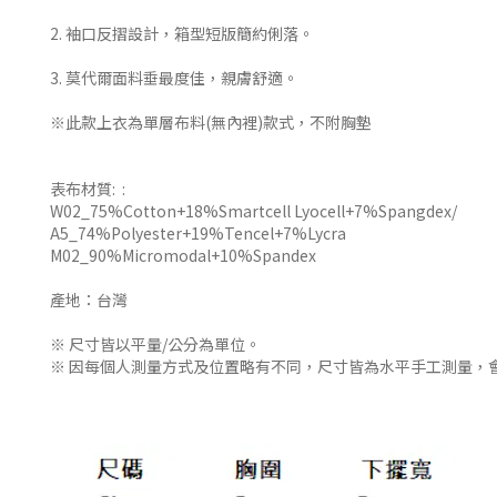
2. 袖口反摺設計，箱型短版簡約俐落。
3. 莫代爾面料垂最度佳，親膚舒適。
※此款上衣為單層布料(無內裡)款式，不附胸墊
表布材質: :
W02_75%Cotton+18%Smartcell Lyocell+7%Spangdex/
A5_74%Polyester+19%Tencel+7%Lycra
M02_90%Micromodal+10%Spandex
產地：台灣
※ 尺寸皆以平量/公分為單位。
※ 因每個人測量方式及位置略有不同，尺寸皆為水平手工測量，