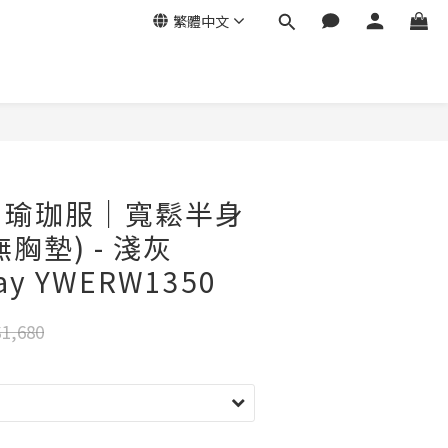
繁體中文
ga｜瑜珈服｜寬鬆半身
無胸墊) - 淺灰
ray YWERW1350
1,680