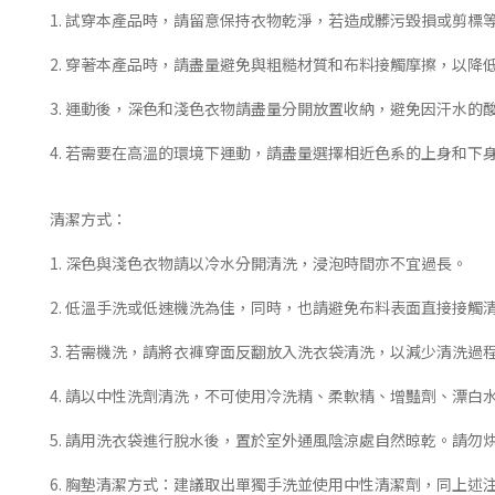
1. 試穿本產品時，請留意保持衣物乾淨，若造成髒污毀損或剪標
2. 穿著本產品時，請盡量避免與粗糙材質和布料接觸摩擦，以降
3. 運動後，深色和淺色衣物請盡量分開放置收納，避免因汗水的
4. 若需要在高溫的環境下運動，請盡量選擇相近色系的上身和
清潔方式：
1. 深色與淺色衣物請以冷水分開清洗，浸泡時間亦不宜過長。
2. 低溫手洗或低速機洗為佳，同時，也請避免布料表面直接接觸
3. 若需機洗，請將衣褲穿面反翻放入洗衣袋清洗，以減少清洗過
4. 請以中性洗劑清洗，不可使用冷洗精、柔軟精、增豔劑、漂
5. 請用洗衣袋進行脫水後，置於室外通風陰涼處自然晾乾。請勿
6. 胸墊清潔方式：建議取出單獨手洗並使用中性清潔劑，同上述