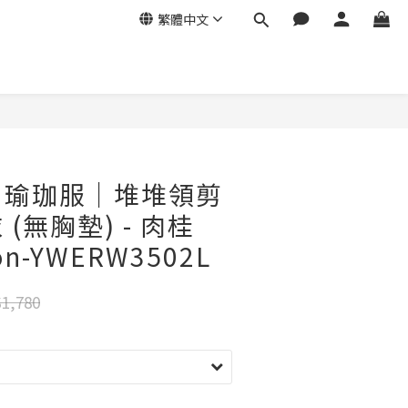
繁體中文
ga｜瑜珈服｜堆堆領剪
(無胸墊) - 肉桂
on-YWERW3502L
1,780