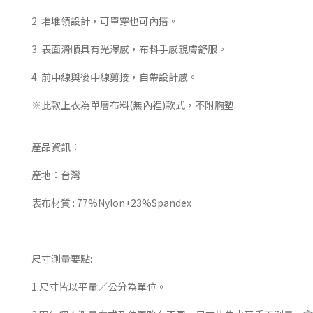
2. 堆堆領設計，可單穿也可內搭。
3. 表面滑順具有光澤感，布料手感親膚舒服。
4. 前中線與後中線剪接，自帶設計感。
※此款上衣為單層布料(無內裡)款式，不附胸墊
產品資訊：
產地：台灣
表布材質 : 77%Nylon+23%Spandex
尺寸測量要點:
1.尺寸皆以平量／公分為單位。