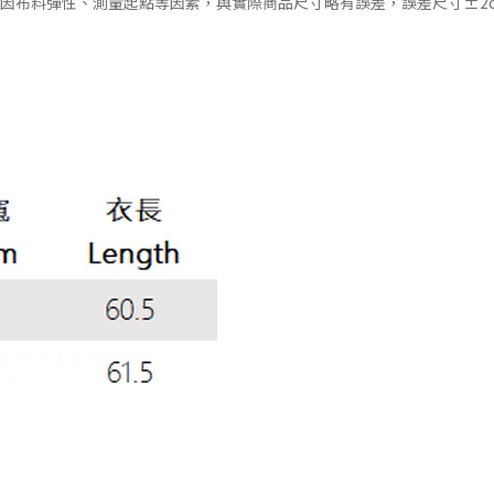
會因布料彈性、測量起點等因素，與實際商品尺寸略有誤差，誤差尺寸±2