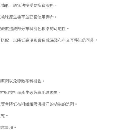
等情形，恕無法接受退換貨服務。
低毛球產生機率並延長使用壽命。
酸鹼度造成部分布料褪色移染的可能性。
下身搭配，以降低高溫影響造成深淺布料交互移染的可能。
清潔劑以免導致布料褪色。
程中因拉扯而產生破裂與毛球現象。
白水等會降低布料纖維吸濕排汗的功能的洗劑。
烘乾。
注意事項。