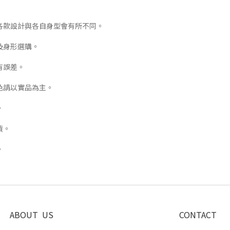
各款設計與各自身型會有所不同。
及身形選購。
有誤差。
色請以實品為主。
。
貨。
。
ABOUT US
CONTACT