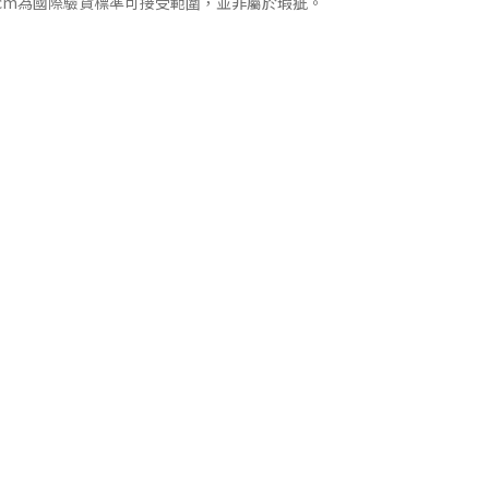
cm為國際驗貨標準可接受範圍，並非屬於瑕疵。