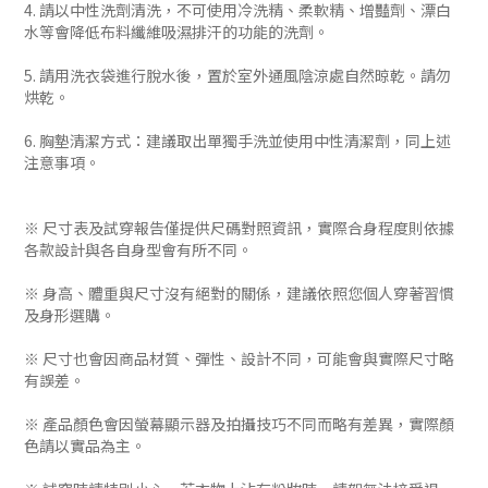
4. 請以中性洗劑清洗，不可使用冷洗精、柔軟精、增豔劑、漂白
水等會降低布料纖維吸濕排汗的功能的洗劑。
5. 請用洗衣袋進行脫水後，置於室外通風陰涼處自然晾乾。請勿
烘乾。
6. 胸墊清潔方式：建議取出單獨手洗並使用中性清潔劑，同上述
注意事項。
※ 尺寸表及試穿報告僅提供尺碼對照資訊，實際合身程度則依據
各款設計與各自身型會有所不同。
※ 身高、體重與尺寸沒有絕對的關係，建議依照您個人穿著習慣
及身形選購。
※ 尺寸也會因商品材質、彈性、設計不同，可能會與實際尺寸略
有誤差。
※ 產品顏色會因螢幕顯示器及拍攝技巧不同而略有差異，實際顏
色請以實品為主。