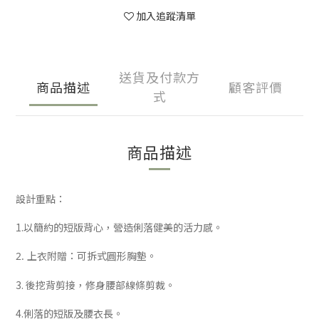
加入追蹤清單
送貨及付款方
商品描述
顧客評價
式
商品描述
設計重點：
1.以簡約的短版背心，營造俐落健美的活力感。
2. 上衣附贈：可拆式圓形胸墊。
3. 後挖背剪接，
修身腰部線條剪裁。
4.俐落的短版及腰衣長。