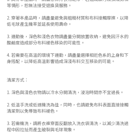
等情形，恕無法接受退換貨服務。
2. 穿著本產品時，請盡量避免與粗糙材質和布料接觸摩擦，以降
低毛球產生機率並延長使用壽命。
3. 運動後，深色和淺色衣物請盡量分開放置收納，避免因汗水的
酸鹼度造成部分布料褪色移染的可能性。
4. 若需要在高溫的環境下運動，請盡量選擇相近色系的上身和下
身搭配，以降低高溫影響造成深淺布料交互移染的可能。
清潔方式：
1. 深色與淺色衣物請以冷水分開清洗，浸泡時間亦不宜過長。
2. 低溫手洗或低速機洗為佳，同時，也請避免布料表面直接接觸
清潔劑以免導致布料褪色。
3. 若需機洗，請將衣褲穿面反翻放入洗衣袋清洗，以減少清洗過
程中因拉扯而產生破裂與毛球現象。