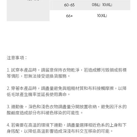
注意事項：
1. 試穿本產品時，請留意保持衣物乾淨，若造成髒污毀損或剪標
等情形，恕無法接受退換貨服務。
2. 穿著本產品時，請盡量避免與粗糙材質和布料接觸摩擦，以降
低毛球產生機率並延長使用壽命。
3. 運動後，深色和淺色衣物請盡量分開放置收納，避免因汗水的
酸鹼度造成部分布料褪色移染的可能性。
4. 若需要在高溫的環境下運動，請盡量選擇相近色系的上身和下
身搭配，以降低高溫影響造成深淺布料交互移染的可能。