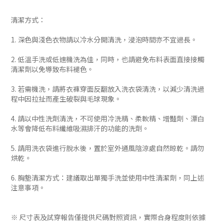
清潔方式：
1. 深色與淺色衣物請以冷水分開清洗，浸泡時間亦不宜過長。
2. 低溫手洗或低速機洗為佳，同時，也請避免布料表面直接接觸
清潔劑以免導致布料褪色。
3. 若需機洗，請將衣褲穿面反翻放入洗衣袋清洗，以減少清洗過
程中因拉扯而產生破裂與毛球現象。
4. 請以中性洗劑清洗，不可使用冷洗精、柔軟精、增豔劑、漂白
水等會降低布料纖維吸濕排汗的功能的洗劑。
5. 請用洗衣袋進行脫水後，置於室外通風陰涼處自然晾乾。請勿
烘乾。
6. 胸墊清潔方式：建議取出單獨手洗並使用中性清潔劑，同上述
注意事項。
※ 尺寸表及試穿報告僅提供尺碼對照資訊，實際合身程度則依據