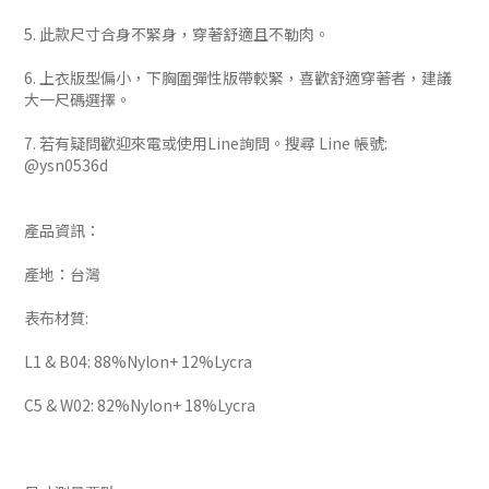
5. 此款尺寸合身不緊身，穿著舒適且不勒肉。
6. 上衣版型偏小，下胸圍彈性版帶較緊，喜歡舒適穿著者，建議
大一尺碼選擇。
7. 若有疑問歡迎來電或使用Line詢問。搜尋 Line 帳號:
@ysn0536d
產品資訊：
產地：台灣
表布材質:
L1 & B04: 88%Nylon+ 12%Lycra
C5 & W02: 82%Nylon+ 18%Lycra