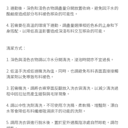
3. 運動後，深色和淺色衣物請盡量分開放置收納，避免因汗水的
酸鹼度造成部分布料褪色移染的可能性。
4. 若需要在高溫的環境下運動，請盡量選擇相近色系的上身和下
身搭配，以降低高溫影響造成深淺布料交互移染的可能。
清潔方式：
1. 深色與淺色衣物請以冷水分開清洗，浸泡時間亦不宜過長。
2. 低溫手洗或低速機洗為佳，同時，也請避免布料表面直接接觸
清潔劑以免導致布料褪色。
3. 若需機洗，請將衣褲穿面反翻放入洗衣袋清洗，以減少清洗過
程中因拉扯而產生破裂與毛球現象。
4. 請以中性洗劑清洗，不可使用冷洗精、柔軟精、增豔劑、漂白
水等會降低布料纖維吸濕排汗的功能的洗劑。
5. 請用洗衣袋進行脫水後，置於室外通風陰涼處自然晾乾。請勿
烘乾。