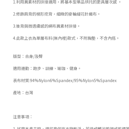
1.利用異素材的拚接運用，將基本型單品烘托的更具層次感 。
2.修飾肩背的梯形挖背，細緻的麥輪緹花針織布。
3.後背與微透膚感的網布異素材拚接。
4.此款上衣為單層布料(無內裡)款式，不附胸墊，不含內搭。
版型：合身/及臀
適用運動：跑步、訓練、瑜珈、健身
表布材質:94%Nylon6%Spandex/95%Nylon5%Spandex
產地：台灣
注意事項：
1. 試穿本產品時，請留意保持衣物乾淨，若造成髒污毀損或剪標