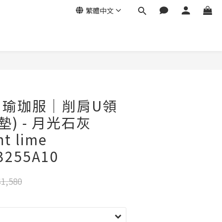
繁體中文
a｜瑜珈服｜削肩U領
墊) - 月光石灰
t lime
3255A10
1,580