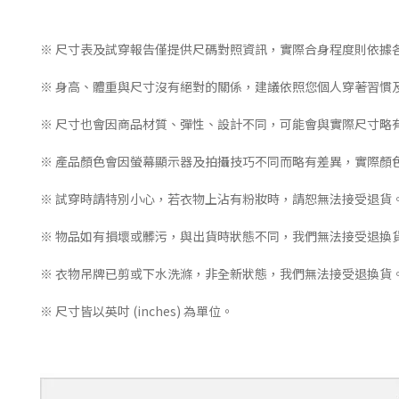
※ 尺寸表及試穿報告僅提供尺碼對照資訊，實際合身程度則依據
※ 身高、體重與尺寸沒有絕對的關係，建議依照您個人穿著習慣
※ 尺寸也會因商品材質、彈性、設計不同，可能會與實際尺寸略
※ 產品顏色會因螢幕顯示器及拍攝技巧不同而略有差異，實際顏
※ 試穿時請特別小心，若衣物上沾有粉妝時，請恕無法接受退貨
※ 物品如有損壞或髒污，與出貨時狀態不同，我們無法接受退換
※ 衣物吊牌已剪或下水洗滌，非全新狀態，我們無法接受退換貨
※ 尺寸皆以英吋 (inches) 為單位。