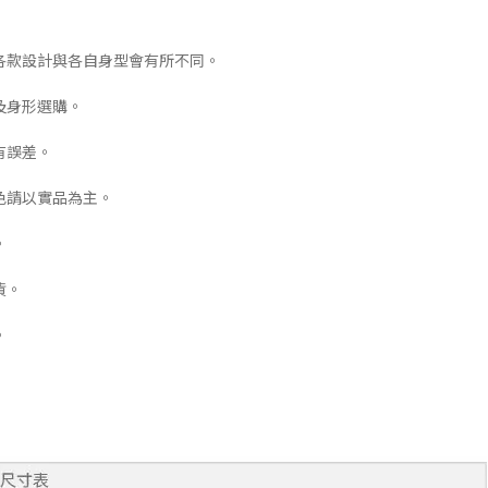
各款設計與各自身型會有所不同。
及身形選購。
有誤差。
色請以實品為主。
。
貨。
。