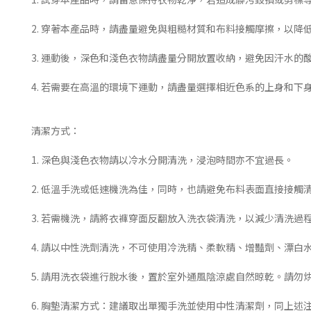
2. 穿著本產品時，請盡量避免與粗糙材質和布料接觸摩擦，以降
3. 運動後，深色和淺色衣物請盡量分開放置收納，避免因汗水的
4. 若需要在高溫的環境下運動，請盡量選擇相近色系的上身和
清潔方式：
1. 深色與淺色衣物請以冷水分開清洗，浸泡時間亦不宜過長。
2. 低溫手洗或低速機洗為佳，同時，也請避免布料表面直接接觸
3. 若需機洗，請將衣褲穿面反翻放入洗衣袋清洗，以減少清洗過
4. 請以中性洗劑清洗，不可使用冷洗精、柔軟精、增豔劑、漂
5. 請用洗衣袋進行脫水後，置於室外通風陰涼處自然晾乾。請勿
6. 胸墊清潔方式：建議取出單獨手洗並使用中性清潔劑，同上述