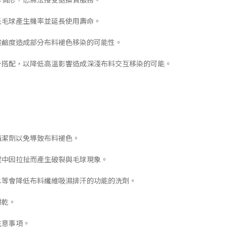
低毛球產生機率並延長使用壽命。
酸鹼度造成部分布料褪色移染的可能性。
下身搭配，以降低高溫影響造成深淺布料交互移染的可能。
清潔劑以免導致布料褪色。
程中因拉扯而產生破裂與毛球現象。
白水等會降低布料纖維吸濕排汗的功能的洗劑。
烘乾。
注意事項。