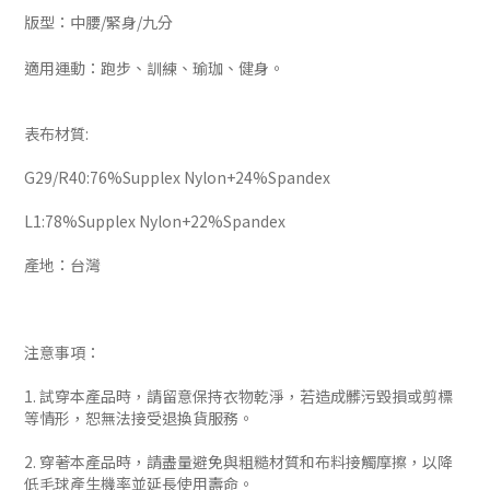
版型：中腰/緊身/九分
適用運動：跑步、訓練、瑜珈、健身。
表布材質:
G29/R40:76%Supplex Nylon+24%Spandex
L1:78%Supplex Nylon+22%Spandex
產地：台灣
注意事項：
1. 試穿本產品時，請留意保持衣物乾淨，若造成髒污毀損或剪標
等情形，恕無法接受退換貨服務。
2. 穿著本產品時，請盡量避免與粗糙材質和布料接觸摩擦，以降
低毛球產生機率並延長使用壽命。