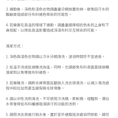
3. 運動後，深色和淺色衣物請盡量分開放置收納，避免因汗水的
酸鹼度造成部分布料褪色移染的可能性。
4. 若需要在高溫的環境下運動，請盡量選擇相近色系的上身和下
身搭配，以降低高溫影響造成深淺布料交互移染的可能。
清潔方式：
1. 深色與淺色衣物請以冷水分開清洗，浸泡時間亦不宜過長。
2. 低溫手洗或低速機洗為佳，同時，也請避免布料表面直接接觸
清潔劑以免導致布料褪色。
3. 若需機洗，請將衣褲穿面反翻放入洗衣袋清洗，以減少清洗過
程中因拉扯而產生破裂與毛球現象。
4. 請以中性洗劑清洗，不可使用冷洗精、柔軟精、增豔劑、漂白
水等會降低布料纖維吸濕排汗的功能的洗劑。
5. 請用洗衣袋進行脫水後，置於室外通風陰涼處自然晾乾。請勿