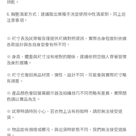
烘乾。
6. 胸墊清潔方式：建議取出單獨手洗並使用中性清潔劑，同上述
注意事項。
※ 尺寸表及試穿報告僅提供尺碼對照資訊，實際合身程度則依據
各款設計與各自身型會有所不同。
※ 身高、體重與尺寸沒有絕對的關係，建議依照您個人穿著習慣
及身形選購。
※ 尺寸也會因商品材質、彈性、設計不同，可能會與實際尺寸略
有誤差。
※ 產品顏色會因螢幕顯示器及拍攝技巧不同而略有差異，實際顏
色請以實品為主。
※ 試穿時請特別小心，若衣物上沾有粉妝時，請恕無法接受退
貨。
※ 物品如有損壞或髒污，與出貨時狀態不同，我們無法接受退換
貨。