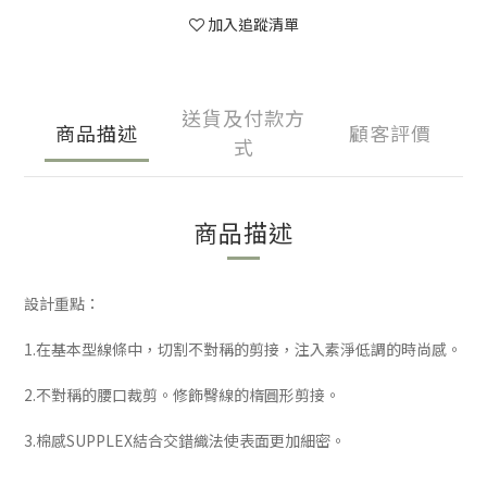
加入追蹤清單
送貨及付款方
商品描述
顧客評價
式
商品描述
設計重點：
1.在基本型線條中，切割不對稱的剪接，注入素淨低調的時尚感。
2.不對稱的腰口裁剪。修飾臀線的楕圓形剪接。
3.棉感SUPPLEX結合交錯織法使表面更加細密。