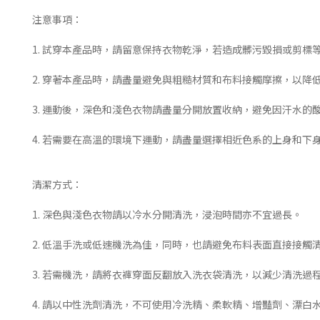
注意事項：
1. 試穿本產品時，請留意保持衣物乾淨，若造成髒污毀損或剪標
2. 穿著本產品時，請盡量避免與粗糙材質和布料接觸摩擦，以降
3. 運動後，深色和淺色衣物請盡量分開放置收納，避免因汗水的
4. 若需要在高溫的環境下運動，請盡量選擇相近色系的上身和
清潔方式：
1. 深色與淺色衣物請以冷水分開清洗，浸泡時間亦不宜過長。
2. 低溫手洗或低速機洗為佳，同時，也請避免布料表面直接接觸
3. 若需機洗，請將衣褲穿面反翻放入洗衣袋清洗，以減少清洗過
4. 請以中性洗劑清洗，不可使用冷洗精、柔軟精、增豔劑、漂