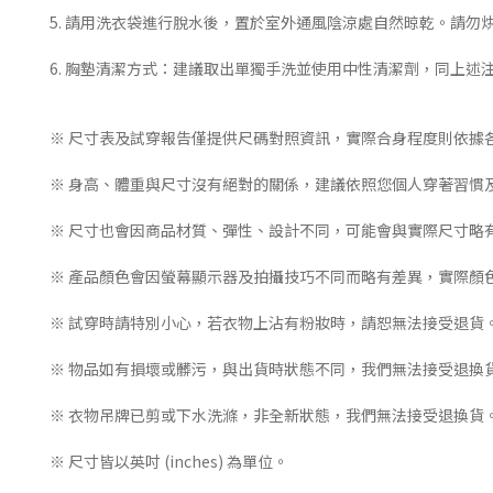
5. 請用洗衣袋進行脫水後，置於室外通風陰涼處自然晾乾。請勿
6. 胸墊清潔方式：建議取出單獨手洗並使用中性清潔劑，同上述
※ 尺寸表及試穿報告僅提供尺碼對照資訊，實際合身程度則依據
※ 身高、體重與尺寸沒有絕對的關係，建議依照您個人穿著習慣
※ 尺寸也會因商品材質、彈性、設計不同，可能會與實際尺寸略
※ 產品顏色會因螢幕顯示器及拍攝技巧不同而略有差異，實際顏
※ 試穿時請特別小心，若衣物上沾有粉妝時，請恕無法接受退貨
※ 物品如有損壞或髒污，與出貨時狀態不同，我們無法接受退換
※ 衣物吊牌已剪或下水洗滌，非全新狀態，我們無法接受退換貨
※ 尺寸皆以英吋 (inches) 為單位。