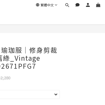
繁體中文
ga｜瑜珈服｜修身剪裁
綠_Vintage
02671PFG7
2,280