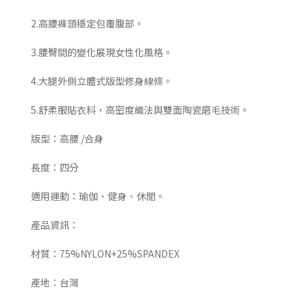
2.高腰褲頭穩定包覆腹部。
3.腰臀間的變化展現女性化風格。
4.大腿外側立體式版型修身線條。
5.舒柔服貼衣料，高密度織法與雙面陶瓷磨毛技術。
版型：高腰 /合身
長度：四分
適用運動：瑜伽、健身、休閒。
產品資訊：
材質：75%NYLON+25%SPANDEX
產地：台灣