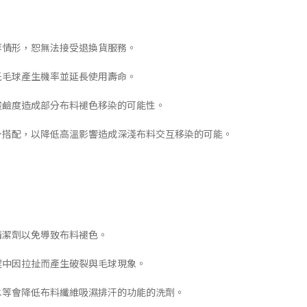
等情形，恕無法接受退換貨服務。
低毛球產生機率並延長使用壽命。
酸鹼度造成部分布料褪色移染的可能性。
下身搭配，以降低高溫影響造成深淺布料交互移染的可能。
清潔劑以免導致布料褪色。
程中因拉扯而產生破裂與毛球現象。
白水等會降低布料纖維吸濕排汗的功能的洗劑。