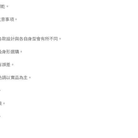
烘乾。
注意事項。
各款設計與各自身型會有所不同。
及身形選購。
有誤差。
色請以實品為主。
。
貨。
。